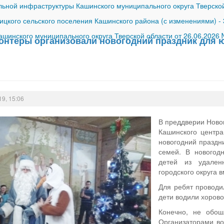
ной инфраструктуры Кашинского муниципального округа Тверской
ицкого сельского поселения Кашинского района (с изменениями)
-
шинского муниципального округа Тверской области от 26.06.2026
онтеры организовали новогодний праздник для 
19, 15:06
В преддверии Новог
Кашинского центра
новогодний праздн
семей. В новогод
детей из удален
городского округа 
Для ребят проводи
дети водили хорово
Конечно, не обош
Организаторами в