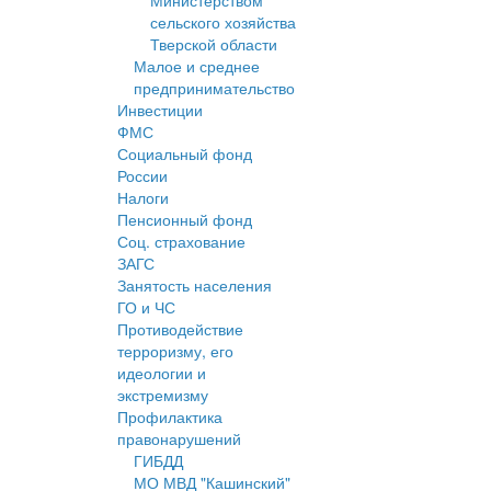
Министерством
сельского хозяйства
Тверской области
Малое и среднее
предпринимательство
Инвестиции
ФМС
Социальный фонд
России
Налоги
Пенсионный фонд
Соц. страхование
ЗАГС
Занятость населения
ГО и ЧС
Противодействие
терроризму, его
идеологии и
экстремизму
Профилактика
правонарушений
ГИБДД
МО МВД "Кашинский"