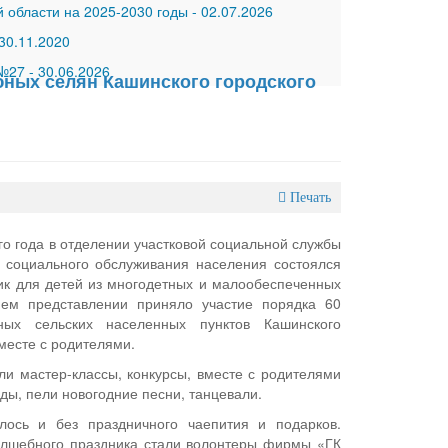
 области на 2025-2030 годы
-
02.07.2026
30.11.2020
 №27
-
30.06.2026
юных селян Кашинского городского
Печать
о года в отделении участковой социальной службы
 социального обслуживания населения состоялся
ик для детей из многодетных и малообеспеченных
нем представлении приняло участие порядка 60
ных сельских населенных пунктов Кашинского
вместе с родителями.
ли мастер-классы, конкурсы, вместе с родителями
ды, пели новогодние песни, танцевали.
лось и без праздничного чаепития и подарков.
олшебного праздника стали волонтеры фирмы «ГК