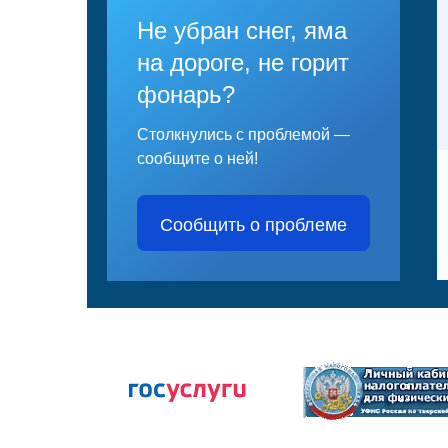
Не убран снег, яма
на дороге, не горит
фонарь?
Столкнулись с проблемой —
сообщите о ней!
Сообщить о проблеме