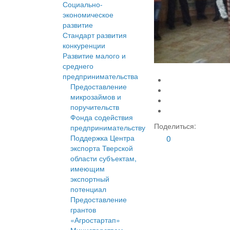
Социально-
экономическое
развитие
Стандарт развития
конкуренции
Развитие малого и
среднего
предпринимательства
Предоставление
микрозаймов и
поручительств
Фонда содействия
Поделиться:
предпринимательству
Поддержка Центра
0
экспорта Тверской
области субъектам,
имеющим
экспортный
потенциал
Предоставление
грантов
«Агростартап»