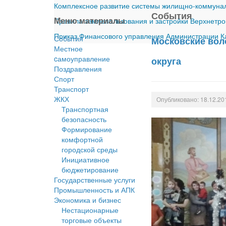
Комплексное развитие системы жилищно-коммуналь
События
Меню материалы
Правила землепользования и застройки Верхнетро
Приказ Финансового управления Администрации Ка
События
Московские вол
Местное
cамоуправление
округа
Поздравления
Спорт
Транспорт
ЖКХ
Опубликовано: 18.12.20
Транспортная
безопасность
Формирование
комфортной
городской среды
Инициативное
бюджетирование
Государственные услуги
Промышленность и АПК
Экономика и бизнес
Нестационарные
торговые объекты