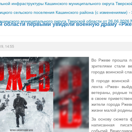
ной инфраструктуры Кашинского муниципального округа Тверской
ицкого сельского поселения Кашинского района (с изменениями)
-
шинского муниципального округа Тверской области от 26.06.2026
й области первыми увидели военную драму «Рже
19, 14:55
Во Ржеве прошла п
зрителями стали в
города воинской сла
В городе воинской
лента «Ржев» выйд
ветераны, родные те
в своем приветстве
жители города Ржевс
жизни малой родины
За основу сюжета ф
написанная писат
событий, Вячеславо