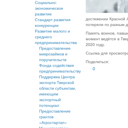
Социально-
экономическое
развитие
достижении Красной 
Стандарт развития
потеряли по разным д
конкуренции
Развитие малого и
Память воинов, павши
среднего
момент ведётся в Тве
предпринимательства
2020 году.
Предоставление
Ссылка для просмотр
микрозаймов и
поручительств
Поделиться:
Фонда содействия
0
предпринимательству
Поддержка Центра
экспорта Тверской
области субъектам,
имеющим
экспортный
потенциал
Предоставление
грантов
«Агростартап»