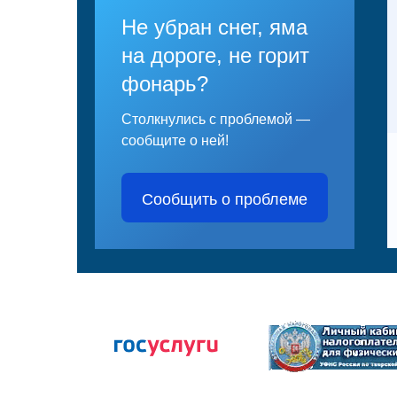
Не убран снег, яма
на дороге, не горит
фонарь?
Столкнулись с проблемой —
сообщите о ней!
Сообщить о проблеме