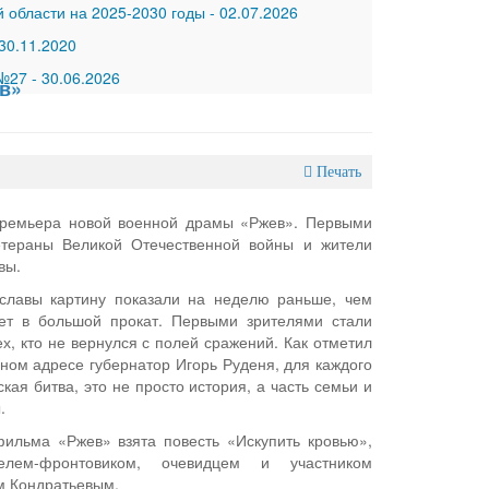
 области на 2025-2030 годы
-
02.07.2026
30.11.2020
 №27
-
30.06.2026
в»
Печать
ремьера новой военной драмы «Ржев». Первыми
етераны Великой Отечественной войны и жители
вы.
 славы картину показали на неделю раньше, чем
ет в большой прокат. Первыми зрителями стали
х, кто не вернулся с полей сражений. Как отметил
нном адресе губернатор Игорь Руденя, для каждого
кая битва, это не просто история, а часть семьи и
.
ильма «Ржев» взята повесть «Искупить кровью»,
елем-фронтовиком, очевидцем и участником
м Кондратьевым.