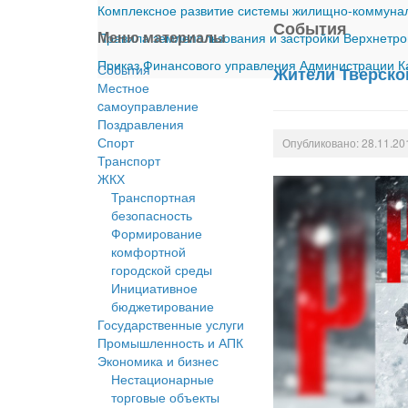
Комплексное развитие системы жилищно-коммуналь
События
Меню материалы
Правила землепользования и застройки Верхнетро
Приказ Финансового управления Администрации Ка
События
Жители Тверско
Местное
cамоуправление
Поздравления
Спорт
Опубликовано: 28.11.20
Транспорт
ЖКХ
Транспортная
безопасность
Формирование
комфортной
городской среды
Инициативное
бюджетирование
Государственные услуги
Промышленность и АПК
Экономика и бизнес
Нестационарные
торговые объекты