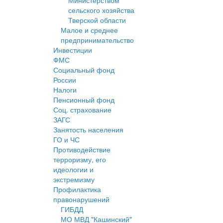
Министерством
сельского хозяйства
Тверской области
Малое и среднее
предпринимательство
Инвестиции
ФМС
Социальный фонд
России
Налоги
Пенсионный фонд
Соц. страхование
ЗАГС
Занятость населения
ГО и ЧС
Противодействие
терроризму, его
идеологии и
экстремизму
Профилактика
правонарушений
ГИБДД
МО МВД "Кашинский"