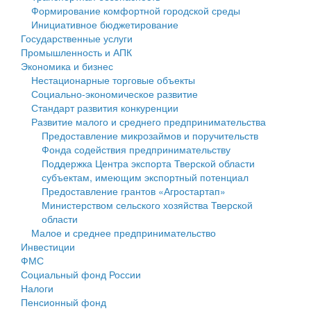
Формирование комфортной городской среды
Государственные услуги
Символика
муниципального округа Тверской области
Финансовое управление
Инициативное бюджетирование
Государственные услуги
Промышленность и АПК
Устав
Администрация Кашинского муниципального округа
Бюджет для граждан
Промышленность и АПК
Экономика и бизнес
Экономика и бизнес
Гостям округа
Тверской области
Имущество
Нестационарные торговые объекты
Социально-экономическое развитие
...
Туризм
Управление сельскими территориями
Выявление правообладателей ранее учтенных
Стандарт развития конкуренции
Развитие малого и среднего предпринимательства
Культура
Открытые данные
объектов недвижимости
Предоставление микрозаймов и поручительств
Фонда содействия предпринимательству
Образование
Работа с обращениями граждан
Имущественная поддержка субъектов малого и
Поддержка Центра экспорта Тверской области
субъектам, имеющим экспортный потенциал
Здравоохранение
Муниципальный контроль
среднего предпринимательства
Предоставление грантов «Агростартап»
Министерством сельского хозяйства Тверской
Социальная защита
Муниципальные услуги
Информационная поддержка субъектов малого и
области
Малое и среднее предпринимательство
Фотоальбом
Проекты административных регламентов
среднего предпринимательства
Инвестиции
ФМС
Антимонопольный комплаенс
Муниципальные программы
Социальный фонд России
Налоги
Противодействие коррупции
Контрольно-счетная палата
Пенсионный фонд