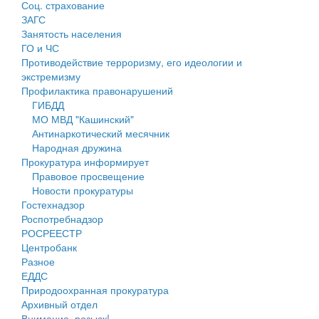
Соц. страхование
Персональные данные
ЗАГС
Занятость населения
Оценка регулирующего воздействия
ГО и ЧС
Противодействие терроризму, его идеологии и
Деятельность МУ
экстремизму
Профилактика правонарушений
Нормативы градостроительного проектирования
ГИБДД
МО МВД "Кашинский"
Правила землепользования и застройки
Антинаркотический месячник
Народная дружина
Генеральные планы
Прокуратура информирует
Правовое просвещение
Проекты планировки территории
Новости прокуратуры
Гостехнадзор
Собрание депутатов
Роспотребнадзор
РОСРЕЕСТР
Городское поселение
Центробанк
Разное
Сельские поселения
ЕДДС
Природоохранная прокуратура
Архивный отдел
Внимание, розыск!