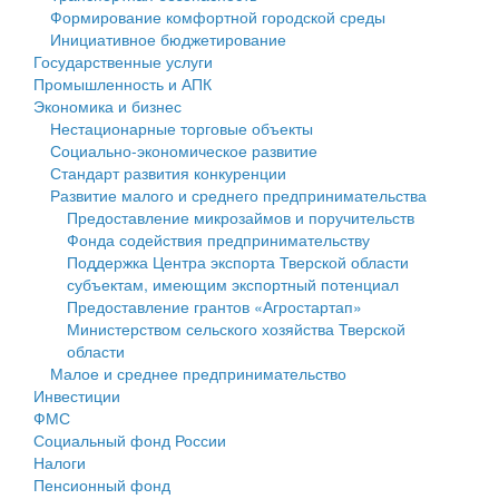
Формирование комфортной городской среды
Государственные услуги
Символика
муниципального округа Тверской области
Финансовое управление
Инициативное бюджетирование
Государственные услуги
Промышленность и АПК
Устав
Администрация Кашинского муниципального округа
Бюджет для граждан
Промышленность и АПК
Экономика и бизнес
Экономика и бизнес
Гостям округа
Тверской области
Имущество
Нестационарные торговые объекты
Социально-экономическое развитие
...
Туризм
Управление сельскими территориями
Выявление правообладателей ранее учтенных
Стандарт развития конкуренции
Развитие малого и среднего предпринимательства
Культура
Открытые данные
объектов недвижимости
Предоставление микрозаймов и поручительств
Фонда содействия предпринимательству
Образование
Работа с обращениями граждан
Имущественная поддержка субъектов малого и
Поддержка Центра экспорта Тверской области
субъектам, имеющим экспортный потенциал
Здравоохранение
Муниципальный контроль
среднего предпринимательства
Предоставление грантов «Агростартап»
Министерством сельского хозяйства Тверской
Социальная защита
Муниципальные услуги
Информационная поддержка субъектов малого и
области
Малое и среднее предпринимательство
Фотоальбом
Проекты административных регламентов
среднего предпринимательства
Инвестиции
ФМС
Антимонопольный комплаенс
Муниципальные программы
Социальный фонд России
Налоги
Противодействие коррупции
Контрольно-счетная палата
Пенсионный фонд