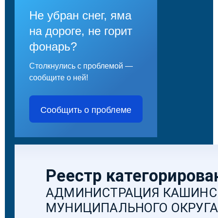
Не убран снег, яма
на дороге, не горит
фонарь?
Столкнулись с проблемой —
сообщите о ней!
Сообщить о проблеме