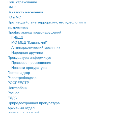
Соц. страхование
Персональные данные
ЗАГС
Занятость населения
Оценка регулирующего воздействия
ГО и ЧС
Противодействие терроризму, его идеологии и
Деятельность МУ
экстремизму
Профилактика правонарушений
Нормативы градостроительного проектирования
ГИБДД
МО МВД "Кашинский"
Правила землепользования и застройки
Антинаркотический месячник
Народная дружина
Генеральные планы
Прокуратура информирует
Правовое просвещение
Проекты планировки территории
Новости прокуратуры
Гостехнадзор
Собрание депутатов
Роспотребнадзор
РОСРЕЕСТР
Городское поселение
Центробанк
Разное
Сельские поселения
ЕДДС
Природоохранная прокуратура
Архивный отдел
Внимание, розыск!