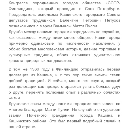
Конгрессе породненных городов общества «СССР-
Финляндия», который проходил в Санкт-Петербурге.
Председатель исполкома Кашинского городского Совета
депутатов трудящихся Валентин Петрович Петухов
познакомился с мэром Ваммалы Матти Пулли.
Дружба между нашими городами зародилась не случайно,
как оказалось, между ними много общего. Наши города
примерно одинаковые по численности населения, у
обоих богатая многовековая история, давние торговые и
культурные традиции, обоих отличают удивительная
красота природных ландшафтов.
В том же 1969 году в Финляндию отправилась первая
делегация из Кашина, и с тех пор такие визиты стали
доброй традицией. И сейчас, много лет спустя, каждый
раз делегации как прежде стараются узнать больше друг
о друге, перенять полезный опыт в различных областях
жизни.
Дружеские связи между нашими городами завязались во
многом благодаря Матти Пулли. Не случайно он удостоен
звания Почетного гражданина города Кашина и
Кашинского района. Это был первый подобный случай в
нашей стране.