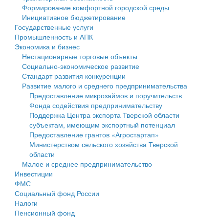
Формирование комфортной городской среды
Государственные услуги
Символика
муниципального округа Тверской области
Финансовое управление
Инициативное бюджетирование
Государственные услуги
Промышленность и АПК
Устав
Администрация Кашинского муниципального округа
Бюджет для граждан
Промышленность и АПК
Экономика и бизнес
Экономика и бизнес
Гостям округа
Тверской области
Имущество
Нестационарные торговые объекты
Социально-экономическое развитие
...
Туризм
Управление сельскими территориями
Выявление правообладателей ранее учтенных
Стандарт развития конкуренции
Развитие малого и среднего предпринимательства
Культура
Открытые данные
объектов недвижимости
Предоставление микрозаймов и поручительств
Фонда содействия предпринимательству
Образование
Работа с обращениями граждан
Имущественная поддержка субъектов малого и
Поддержка Центра экспорта Тверской области
субъектам, имеющим экспортный потенциал
Здравоохранение
Муниципальный контроль
среднего предпринимательства
Предоставление грантов «Агростартап»
Министерством сельского хозяйства Тверской
Социальная защита
Муниципальные услуги
Информационная поддержка субъектов малого и
области
Малое и среднее предпринимательство
Фотоальбом
Проекты административных регламентов
среднего предпринимательства
Инвестиции
ФМС
Антимонопольный комплаенс
Муниципальные программы
Социальный фонд России
Налоги
Противодействие коррупции
Контрольно-счетная палата
Пенсионный фонд