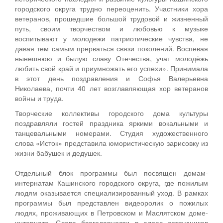
городского округа трудно переоценить. Участники хора
ветеранов, прошедшие большой трудовой и жизненный
путь, своим творчеством и любовью к музыке
воспитывают у молодежи патриотические чувства, не
давая тем самым прерваться связи поколений. Воспевая
нынешнюю и былую славу Отечества, учат молодёжь
любить свой край и приумножать его успехи». Принимала
в этот день поздравления и Софья Валерьевна
Николаева, почти 40 лет возглавляющая хор ветеранов
войны и труда.
Творческие коллективы городского дома культуры
поздравляли гостей праздника яркими вокальными и
танцевальными номерами. Студия художественного
слова «Исток» представила юмористическую зарисовку из
жизни бабушек и дедушек.
Отдельный блок программы был посвящен домам-
интернатам Кашинского городского округа, где пожилым
людям оказывается специализированный уход. В рамках
программы был представлен видеоролик о пожилых
людях, проживающих в Петровском и Маслятском доме-
интернате. Слова благодарности в адрес сотрудников