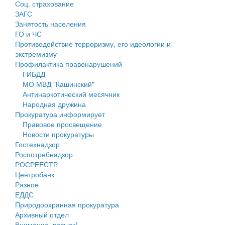
Соц. страхование
Персональные данные
ЗАГС
Занятость населения
Оценка регулирующего воздействия
ГО и ЧС
Противодействие терроризму, его идеологии и
Деятельность МУ
экстремизму
Профилактика правонарушений
Нормативы градостроительного проектирования
ГИБДД
МО МВД "Кашинский"
Правила землепользования и застройки
Антинаркотический месячник
Народная дружина
Генеральные планы
Прокуратура информирует
Правовое просвещение
Проекты планировки территории
Новости прокуратуры
Гостехнадзор
Собрание депутатов
Роспотребнадзор
РОСРЕЕСТР
Городское поселение
Центробанк
Разное
Сельские поселения
ЕДДС
Природоохранная прокуратура
Архивный отдел
Внимание, розыск!