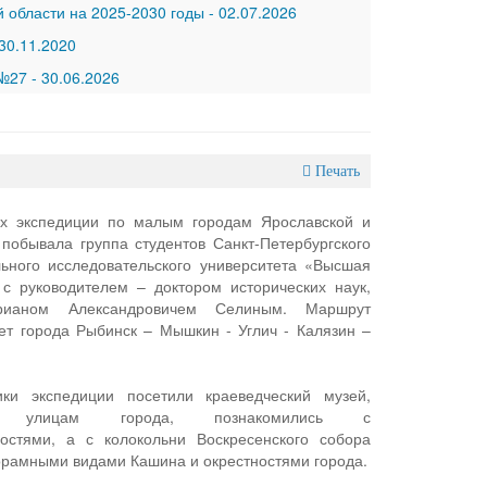
 области на 2025-2030 годы
-
02.07.2026
30.11.2020
 №27
-
30.06.2026
Печать
х экспедиции по малым городам Ярославской и
 побывала группа студентов Санкт-Петербургского
ьного исследовательского университета «Высшая
с руководителем – доктором исторических наук,
рианом Александровичем Селиным. Маршрут
ет города Рыбинск – Мышкин - Углич - Калязин –
ки экспедиции посетили краеведческий музей,
 улицам города, познакомились с
ностями, а с колокольни Воскресенского собора
рамными видами Кашина и окрестностями города.