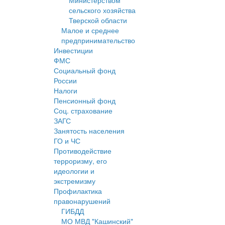
Министерством
сельского хозяйства
Тверской области
Малое и среднее
предпринимательство
Инвестиции
ФМС
Социальный фонд
России
Налоги
Пенсионный фонд
Соц. страхование
ЗАГС
Занятость населения
ГО и ЧС
Противодействие
терроризму, его
идеологии и
экстремизму
Профилактика
правонарушений
ГИБДД
МО МВД "Кашинский"