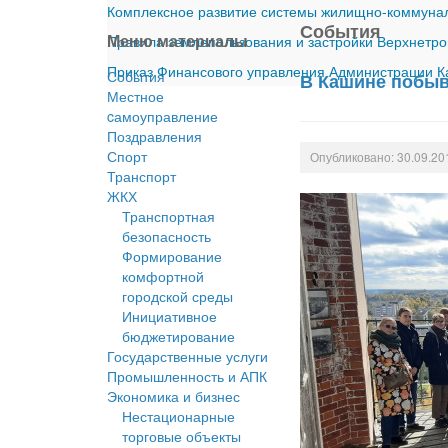
Комплексное развитие системы жилищно-коммуналь
События
Меню материалы
Правила землепользования и застройки Верхнетро
Приказ Финансового управления Администрации Ка
События
В Кашине побыв
Местное
cамоуправление
Поздравления
Спорт
Опубликовано: 30.09.20
Транспорт
ЖКХ
Транспортная
безопасность
Формирование
комфортной
городской среды
Инициативное
бюджетирование
Государственные услуги
Промышленность и АПК
Экономика и бизнес
Нестационарные
торговые объекты