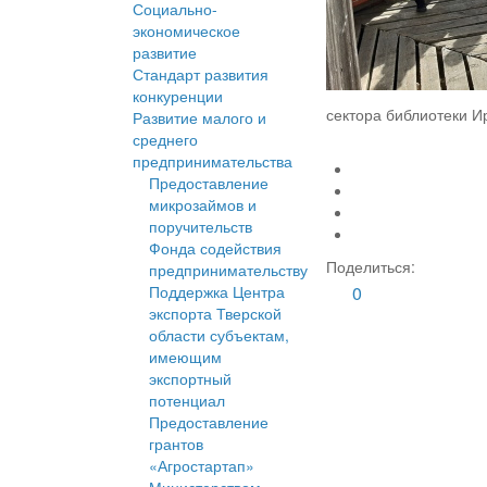
Социально-
экономическое
развитие
Стандарт развития
конкуренции
сектора библиотеки И
Развитие малого и
среднего
предпринимательства
Предоставление
микрозаймов и
поручительств
Фонда содействия
Поделиться:
предпринимательству
Поддержка Центра
0
экспорта Тверской
области субъектам,
имеющим
экспортный
потенциал
Предоставление
грантов
«Агростартап»