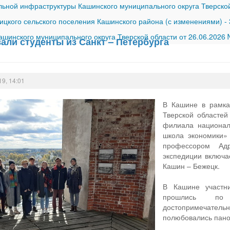
ной инфраструктуры Кашинского муниципального округа Тверской
ицкого сельского поселения Кашинского района (с изменениями)
-
шинского муниципального округа Тверской области от 26.06.2026
али студенты из Санкт – Петербурга
19, 14:01
В Кашине в рамка
Тверской областей
филиала национал
школа экономики» 
профессором Ад
экспедиции включа
Кашин – Бежецк.
В Кашине участни
прошлись по
достопримечатель
полюбовались пано