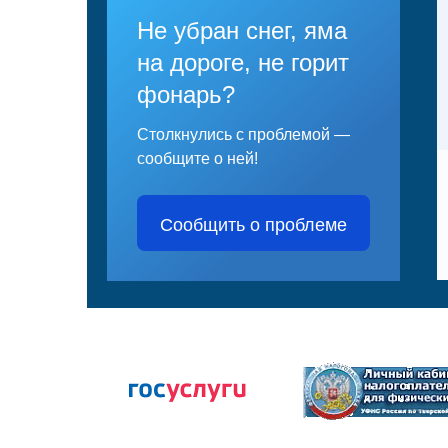
Не убран снег, яма
на дороге, не горит
фонарь?
Столкнулись с проблемой —
сообщите о ней!
Сообщить о проблеме