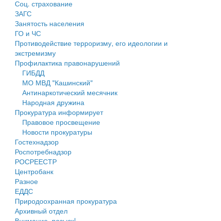
Соц. страхование
Персональные данные
ЗАГС
Занятость населения
Оценка регулирующего воздействия
ГО и ЧС
Противодействие терроризму, его идеологии и
Деятельность МУ
экстремизму
Профилактика правонарушений
Нормативы градостроительного проектирования
ГИБДД
МО МВД "Кашинский"
Правила землепользования и застройки
Антинаркотический месячник
Народная дружина
Генеральные планы
Прокуратура информирует
Правовое просвещение
Проекты планировки территории
Новости прокуратуры
Гостехнадзор
Собрание депутатов
Роспотребнадзор
РОСРЕЕСТР
Городское поселение
Центробанк
Разное
Сельские поселения
ЕДДС
Природоохранная прокуратура
Архивный отдел
Внимание, розыск!