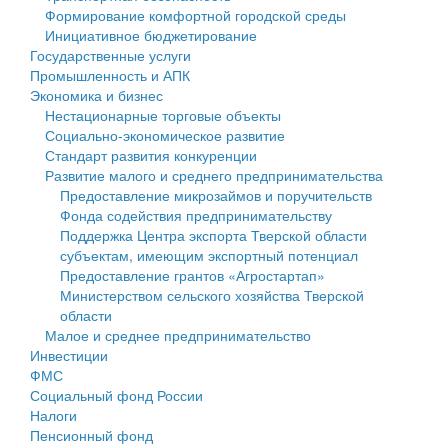
Формирование комфортной городской среды
Государственные услуги
Символика
муниципального округа Тверской области
Финансовое управление
Инициативное бюджетирование
Государственные услуги
Промышленность и АПК
Устав
Администрация Кашинского муниципального округа
Бюджет для граждан
Промышленность и АПК
Экономика и бизнес
Экономика и бизнес
Гостям округа
Тверской области
Имущество
Нестационарные торговые объекты
Социально-экономическое развитие
...
Туризм
Управление сельскими территориями
Выявление правообладателей ранее учтенных
Стандарт развития конкуренции
Развитие малого и среднего предпринимательства
Культура
Открытые данные
объектов недвижимости
Предоставление микрозаймов и поручительств
Фонда содействия предпринимательству
Образование
Работа с обращениями граждан
Имущественная поддержка субъектов малого и
Поддержка Центра экспорта Тверской области
субъектам, имеющим экспортный потенциал
Здравоохранение
Муниципальный контроль
среднего предпринимательства
Предоставление грантов «Агростартап»
Министерством сельского хозяйства Тверской
Социальная защита
Муниципальные услуги
Информационная поддержка субъектов малого и
области
Малое и среднее предпринимательство
Фотоальбом
Проекты административных регламентов
среднего предпринимательства
Инвестиции
ФМС
Антимонопольный комплаенс
Муниципальные программы
Социальный фонд России
Налоги
Противодействие коррупции
Контрольно-счетная палата
Пенсионный фонд