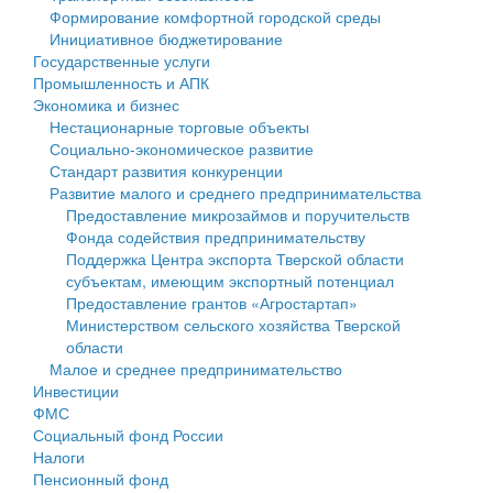
Формирование комфортной городской среды
Государственные услуги
Символика
муниципального округа Тверской области
Финансовое управление
Инициативное бюджетирование
Государственные услуги
Промышленность и АПК
Устав
Администрация Кашинского муниципального округа
Бюджет для граждан
Промышленность и АПК
Экономика и бизнес
Экономика и бизнес
Гостям округа
Тверской области
Имущество
Нестационарные торговые объекты
Социально-экономическое развитие
...
Туризм
Управление сельскими территориями
Выявление правообладателей ранее учтенных
Стандарт развития конкуренции
Развитие малого и среднего предпринимательства
Культура
Открытые данные
объектов недвижимости
Предоставление микрозаймов и поручительств
Фонда содействия предпринимательству
Образование
Работа с обращениями граждан
Имущественная поддержка субъектов малого и
Поддержка Центра экспорта Тверской области
субъектам, имеющим экспортный потенциал
Здравоохранение
Муниципальный контроль
среднего предпринимательства
Предоставление грантов «Агростартап»
Министерством сельского хозяйства Тверской
Социальная защита
Муниципальные услуги
Информационная поддержка субъектов малого и
области
Малое и среднее предпринимательство
Фотоальбом
Проекты административных регламентов
среднего предпринимательства
Инвестиции
ФМС
Антимонопольный комплаенс
Муниципальные программы
Социальный фонд России
Налоги
Противодействие коррупции
Контрольно-счетная палата
Пенсионный фонд