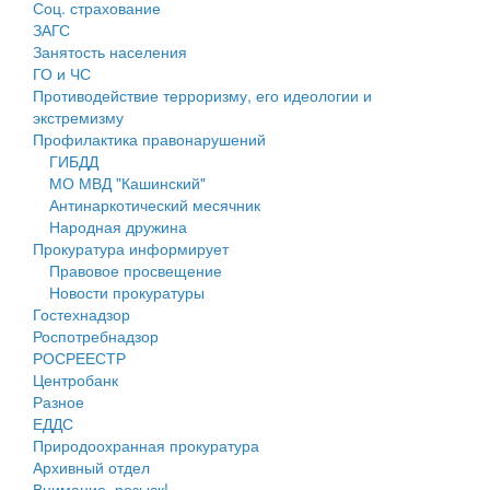
Соц. страхование
Персональные данные
ЗАГС
Занятость населения
Оценка регулирующего воздействия
ГО и ЧС
Противодействие терроризму, его идеологии и
Деятельность МУ
экстремизму
Профилактика правонарушений
Нормативы градостроительного проектирования
ГИБДД
МО МВД "Кашинский"
Правила землепользования и застройки
Антинаркотический месячник
Народная дружина
Генеральные планы
Прокуратура информирует
Правовое просвещение
Проекты планировки территории
Новости прокуратуры
Гостехнадзор
Собрание депутатов
Роспотребнадзор
РОСРЕЕСТР
Городское поселение
Центробанк
Разное
Сельские поселения
ЕДДС
Природоохранная прокуратура
Архивный отдел
Внимание, розыск!