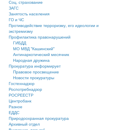
Соц. страхование
Персональные данные
ЗАГС
Занятость населения
Оценка регулирующего воздействия
ГО и ЧС
Противодействие терроризму, его идеологии и
Деятельность МУ
экстремизму
Профилактика правонарушений
Нормативы градостроительного проектирования
ГИБДД
МО МВД "Кашинский"
Правила землепользования и застройки
Антинаркотический месячник
Народная дружина
Генеральные планы
Прокуратура информирует
Правовое просвещение
Проекты планировки территории
Новости прокуратуры
Гостехнадзор
Собрание депутатов
Роспотребнадзор
РОСРЕЕСТР
Городское поселение
Центробанк
Разное
Сельские поселения
ЕДДС
Природоохранная прокуратура
Архивный отдел
Внимание, розыск!