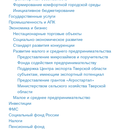
Формирование комфортной городской среды
Государственные услуги
Символика
муниципального округа Тверской области
Финансовое управление
Инициативное бюджетирование
Государственные услуги
Промышленность и АПК
Устав
Администрация Кашинского муниципального округа
Бюджет для граждан
Промышленность и АПК
Экономика и бизнес
Экономика и бизнес
Гостям округа
Тверской области
Имущество
Нестационарные торговые объекты
Социально-экономическое развитие
...
Туризм
Управление сельскими территориями
Выявление правообладателей ранее учтенных
Стандарт развития конкуренции
Развитие малого и среднего предпринимательства
Культура
Открытые данные
объектов недвижимости
Предоставление микрозаймов и поручительств
Фонда содействия предпринимательству
Образование
Работа с обращениями граждан
Имущественная поддержка субъектов малого и
Поддержка Центра экспорта Тверской области
субъектам, имеющим экспортный потенциал
Здравоохранение
Муниципальный контроль
среднего предпринимательства
Предоставление грантов «Агростартап»
Министерством сельского хозяйства Тверской
Социальная защита
Муниципальные услуги
Информационная поддержка субъектов малого и
области
Малое и среднее предпринимательство
Фотоальбом
Проекты административных регламентов
среднего предпринимательства
Инвестиции
ФМС
Антимонопольный комплаенс
Муниципальные программы
Социальный фонд России
Налоги
Противодействие коррупции
Контрольно-счетная палата
Пенсионный фонд