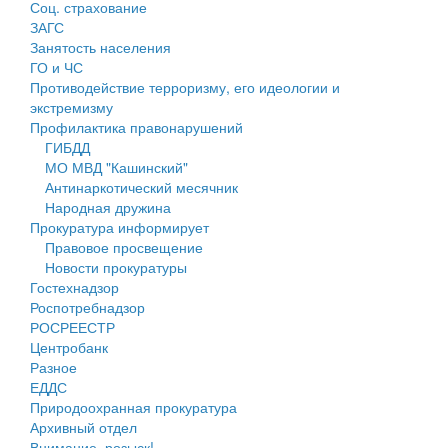
Соц. страхование
Персональные данные
ЗАГС
Занятость населения
Оценка регулирующего воздействия
ГО и ЧС
Противодействие терроризму, его идеологии и
Деятельность МУ
экстремизму
Профилактика правонарушений
Нормативы градостроительного проектирования
ГИБДД
МО МВД "Кашинский"
Правила землепользования и застройки
Антинаркотический месячник
Народная дружина
Генеральные планы
Прокуратура информирует
Правовое просвещение
Проекты планировки территории
Новости прокуратуры
Гостехнадзор
Собрание депутатов
Роспотребнадзор
РОСРЕЕСТР
Городское поселение
Центробанк
Разное
Сельские поселения
ЕДДС
Природоохранная прокуратура
Архивный отдел
Внимание, розыск!