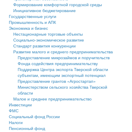
Формирование комфортной городской среды
Государственные услуги
Символика
муниципального округа Тверской области
Финансовое управление
Инициативное бюджетирование
Государственные услуги
Промышленность и АПК
Устав
Администрация Кашинского муниципального округа
Бюджет для граждан
Промышленность и АПК
Экономика и бизнес
Экономика и бизнес
Гостям округа
Тверской области
Имущество
Нестационарные торговые объекты
Социально-экономическое развитие
...
Туризм
Управление сельскими территориями
Выявление правообладателей ранее учтенных
Стандарт развития конкуренции
Развитие малого и среднего предпринимательства
Культура
Открытые данные
объектов недвижимости
Предоставление микрозаймов и поручительств
Фонда содействия предпринимательству
Образование
Работа с обращениями граждан
Имущественная поддержка субъектов малого и
Поддержка Центра экспорта Тверской области
субъектам, имеющим экспортный потенциал
Здравоохранение
Муниципальный контроль
среднего предпринимательства
Предоставление грантов «Агростартап»
Министерством сельского хозяйства Тверской
Социальная защита
Муниципальные услуги
Информационная поддержка субъектов малого и
области
Малое и среднее предпринимательство
Фотоальбом
Проекты административных регламентов
среднего предпринимательства
Инвестиции
ФМС
Антимонопольный комплаенс
Муниципальные программы
Социальный фонд России
Налоги
Противодействие коррупции
Контрольно-счетная палата
Пенсионный фонд