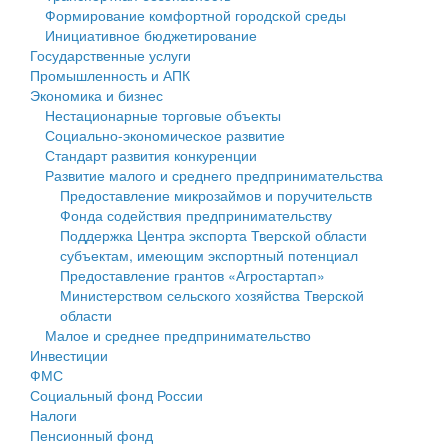
Формирование комфортной городской среды
Государственные услуги
Символика
муниципального округа Тверской области
Финансовое управление
Инициативное бюджетирование
Государственные услуги
Промышленность и АПК
Устав
Администрация Кашинского муниципального округа
Бюджет для граждан
Промышленность и АПК
Экономика и бизнес
Экономика и бизнес
Гостям округа
Тверской области
Имущество
Нестационарные торговые объекты
Социально-экономическое развитие
...
Туризм
Управление сельскими территориями
Выявление правообладателей ранее учтенных
Стандарт развития конкуренции
Развитие малого и среднего предпринимательства
Культура
Открытые данные
объектов недвижимости
Предоставление микрозаймов и поручительств
Фонда содействия предпринимательству
Образование
Работа с обращениями граждан
Имущественная поддержка субъектов малого и
Поддержка Центра экспорта Тверской области
субъектам, имеющим экспортный потенциал
Здравоохранение
Муниципальный контроль
среднего предпринимательства
Предоставление грантов «Агростартап»
Министерством сельского хозяйства Тверской
Социальная защита
Муниципальные услуги
Информационная поддержка субъектов малого и
области
Малое и среднее предпринимательство
Фотоальбом
Проекты административных регламентов
среднего предпринимательства
Инвестиции
ФМС
Антимонопольный комплаенс
Муниципальные программы
Социальный фонд России
Налоги
Противодействие коррупции
Контрольно-счетная палата
Пенсионный фонд