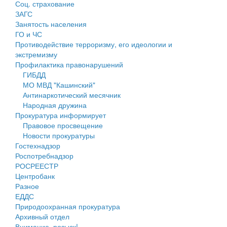
Соц. страхование
Персональные данные
ЗАГС
Занятость населения
Оценка регулирующего воздействия
ГО и ЧС
Противодействие терроризму, его идеологии и
Деятельность МУ
экстремизму
Профилактика правонарушений
Нормативы градостроительного проектирования
ГИБДД
МО МВД "Кашинский"
Правила землепользования и застройки
Антинаркотический месячник
Народная дружина
Генеральные планы
Прокуратура информирует
Правовое просвещение
Проекты планировки территории
Новости прокуратуры
Гостехнадзор
Собрание депутатов
Роспотребнадзор
РОСРЕЕСТР
Городское поселение
Центробанк
Разное
Сельские поселения
ЕДДС
Природоохранная прокуратура
Архивный отдел
Внимание, розыск!