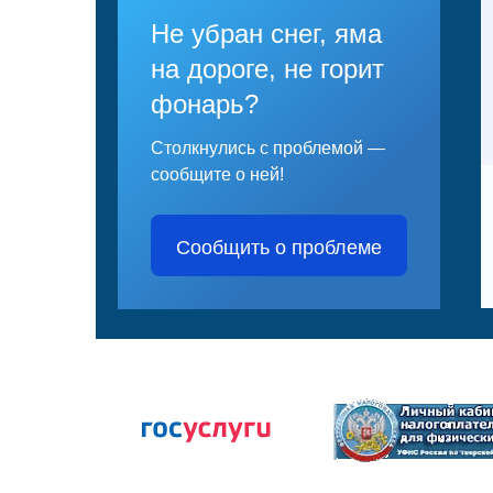
Не убран снег, яма
на дороге, не горит
фонарь?
Столкнулись с проблемой —
сообщите о ней!
Сообщить о проблеме