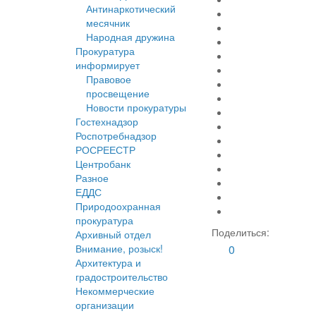
Антинаркотический
месячник
Народная дружина
Прокуратура
информирует
Правовое
просвещение
Новости прокуратуры
Гостехнадзор
Роспотребнадзор
РОСРЕЕСТР
Центробанк
Разное
ЕДДС
Природоохранная
прокуратура
Поделиться:
Архивный отдел
Внимание, розыск!
0
Архитектура и
градостроительство
Некоммерческие
организации