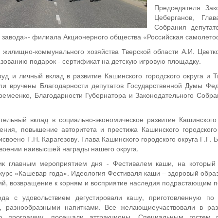
Председателя Зак
Цеберганов, Гла
Собрания депутато
 завода»- филиала Акционерного общества «Российская самолето
 жилищно-коммунального хозяйства Тверской области А.И. Цветк
ованию подарок - сертификат на детскую игровую площадку.
уд и личный вклад в развитие Кашинского городского округа и 
ыли вручены Благодарности депутатов Государственной Думы Фе
ремеенко, Благодарности Губернатора и Законодательного Собра
ительный вклад в социально-экономическое развитие Кашинского
ения, повышение авторитета и престижа Кашинского городского
исвоено Г.Н. Карагезову. Глава Кашинского городского округа Г.Г.
воении наивысшей награды нашего округа.
ик главным мероприятием дня - Фестивалем каши, на который 
курс «Кашевар года». Идеология Фестиваля каши – здоровый образ
ий, возвращение к корням и восприятие наследия подрастающим 
ода с удовольствием дегустировали кашу, приготовленную по
й, разнообразными напитками. Все желающиеучаствовали в ра
ю программу, посещали аттракционы. Специальным гостем п