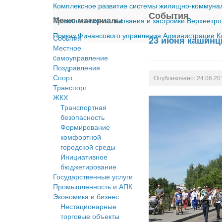
Комплексное развитие системы жилищно-коммуналь
События
Меню материалы
Правила землепользования и застройки Верхнетро
Приказ Финансового управления Администрации Ка
События
23 июня кашинц
Местное
cамоуправление
Поздравления
Спорт
Опубликовано: 24.06.20
Транспорт
ЖКХ
Транспортная
безопасность
Формирование
комфортной
городской среды
Инициативное
бюджетирование
Государственные услуги
Промышленность и АПК
Экономика и бизнес
Нестационарные
торговые объекты