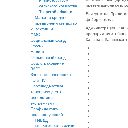
Министерством
презентационная пло
сельского хозяйства
Тверской области
Вечером на Пролетар
Малое и среднее
фейерверком.
предпринимательство
Администрация Каши
Инвестиции
предприятиям общест
ФМС
Кашина и Кашинского
Социальный фонд
России
Налоги
Пенсионный фонд
Соц. страхование
ЗАГС
Занятость населения
ГО и ЧС
Противодействие
терроризму, его
идеологии и
экстремизму
Профилактика
правонарушений
ГИБДД
МО МВД "Кашинский"