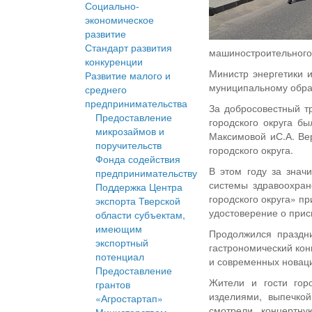
Социально-
экономическое
развитие
Стандарт развития
машиностроительного
конкуренции
Министр энергетики и
Развитие малого и
муниципальному образ
среднего
предпринимательства
За добросовестный тр
Предоставление
городского округа б
микрозаймов и
Максимовой иС.А. Ве
поручительств
городского округа.
Фонда содействия
В этом году за знач
предпринимательству
системы здравоохран
Поддержка Центра
городского округа» пр
экспорта Тверской
удостоверение о прис
области субъектам,
имеющим
Продолжился праздн
экспортный
гастрономический кон
потенциал
и современных новац
Предоставление
Жители и гости гор
грантов
изделиями, выпечко
«Агростартап»
смотрели концертну