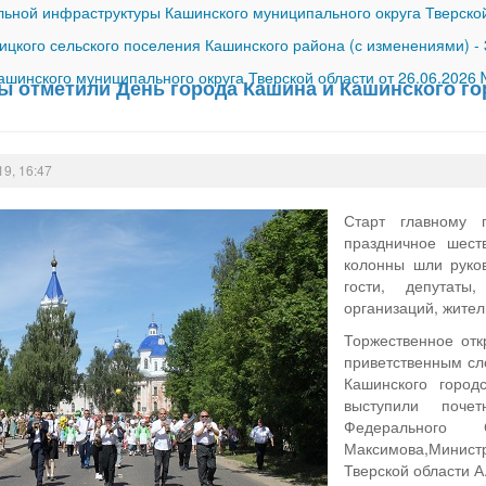
ной инфраструктуры Кашинского муниципального округа Тверской
ицкого сельского поселения Кашинского района (с изменениями)
-
шинского муниципального округа Тверской области от 26.06.2026
ы отметили День города Кашина и Кашинского го
19, 16:47
Старт главному
праздничное шест
колонны шли руко
гости, депутаты
организаций, жител
Торжественное отк
приветственным сл
Кашинского город
выступили поче
Федерального 
Максимова,Министр
Тверской области А