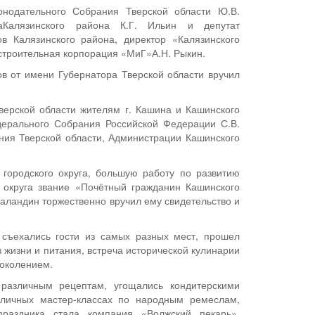
онодательного Собрания Тверской области Ю.В.
ваКалязинского района К.Г. Ильин и депутат
в Калязинского района, директор «Калязинского
строительная корпорация «МиГ»А.Н. Рыкин.
ов от имени Губернатора Тверской области вручил
Тверской области жителям г. Кашина и Кашинского
дерального Собрания Российской Федерации С.В.
ния Тверской области, Администрации Кашинского
 городского округа, большую работу по развитию
 округа звание «Почётный гражданин Кашинского
 Баландин торжественно вручил ему свидетельство и
съехались гости из самых разных мест, прошел
 жизни и питания, встреча исторической кулинарии
поколением.
 различным рецептам, угощались кондитерскими
зличных мастер-классах по народным ремеслам,
раздника стала компания «Волжский пекарь»,