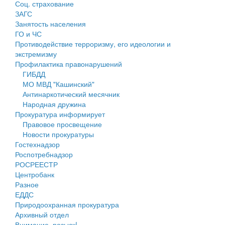
Соц. страхование
Персональные данные
ЗАГС
Занятость населения
Оценка регулирующего воздействия
ГО и ЧС
Противодействие терроризму, его идеологии и
Деятельность МУ
экстремизму
Профилактика правонарушений
Нормативы градостроительного проектирования
ГИБДД
МО МВД "Кашинский"
Правила землепользования и застройки
Антинаркотический месячник
Народная дружина
Генеральные планы
Прокуратура информирует
Правовое просвещение
Проекты планировки территории
Новости прокуратуры
Гостехнадзор
Собрание депутатов
Роспотребнадзор
РОСРЕЕСТР
Городское поселение
Центробанк
Разное
Сельские поселения
ЕДДС
Природоохранная прокуратура
Архивный отдел
Внимание, розыск!