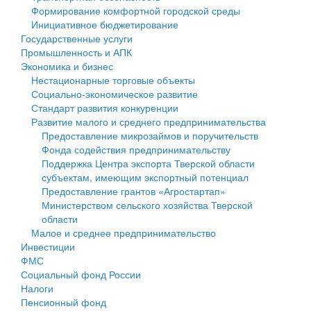
Формирование комфортной городской среды
Государственные услуги
Символика
муниципального округа Тверской области
Финансовое управление
Инициативное бюджетирование
Государственные услуги
Промышленность и АПК
Устав
Администрация Кашинского муниципального округа
Бюджет для граждан
Промышленность и АПК
Экономика и бизнес
Экономика и бизнес
Гостям округа
Тверской области
Имущество
Нестационарные торговые объекты
Социально-экономическое развитие
...
Туризм
Управление сельскими территориями
Выявление правообладателей ранее учтенных
Стандарт развития конкуренции
Развитие малого и среднего предпринимательства
Культура
Открытые данные
объектов недвижимости
Предоставление микрозаймов и поручительств
Фонда содействия предпринимательству
Образование
Работа с обращениями граждан
Имущественная поддержка субъектов малого и
Поддержка Центра экспорта Тверской области
субъектам, имеющим экспортный потенциал
Здравоохранение
Муниципальный контроль
среднего предпринимательства
Предоставление грантов «Агростартап»
Министерством сельского хозяйства Тверской
Социальная защита
Муниципальные услуги
Информационная поддержка субъектов малого и
области
Малое и среднее предпринимательство
Фотоальбом
Проекты административных регламентов
среднего предпринимательства
Инвестиции
ФМС
Антимонопольный комплаенс
Муниципальные программы
Социальный фонд России
Налоги
Противодействие коррупции
Контрольно-счетная палата
Пенсионный фонд