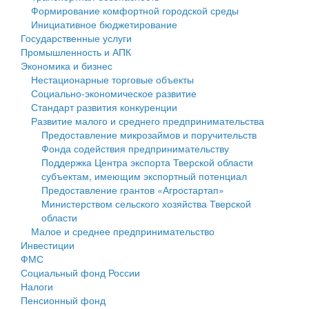
Формирование комфортной городской среды
Государственные услуги
Символика
муниципального округа Тверской области
Финансовое управление
Инициативное бюджетирование
Государственные услуги
Промышленность и АПК
Устав
Администрация Кашинского муниципального округа
Бюджет для граждан
Промышленность и АПК
Экономика и бизнес
Экономика и бизнес
Гостям округа
Тверской области
Имущество
Нестационарные торговые объекты
Социально-экономическое развитие
...
Туризм
Управление сельскими территориями
Выявление правообладателей ранее учтенных
Стандарт развития конкуренции
Развитие малого и среднего предпринимательства
Культура
Открытые данные
объектов недвижимости
Предоставление микрозаймов и поручительств
Фонда содействия предпринимательству
Образование
Работа с обращениями граждан
Имущественная поддержка субъектов малого и
Поддержка Центра экспорта Тверской области
субъектам, имеющим экспортный потенциал
Здравоохранение
Муниципальный контроль
среднего предпринимательства
Предоставление грантов «Агростартап»
Министерством сельского хозяйства Тверской
Социальная защита
Муниципальные услуги
Информационная поддержка субъектов малого и
области
Малое и среднее предпринимательство
Фотоальбом
Проекты административных регламентов
среднего предпринимательства
Инвестиции
ФМС
Антимонопольный комплаенс
Муниципальные программы
Социальный фонд России
Налоги
Противодействие коррупции
Контрольно-счетная палата
Пенсионный фонд