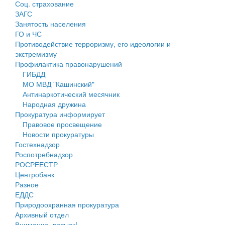
Соц. страхование
Персональные данные
ЗАГС
Занятость населения
Оценка регулирующего воздействия
ГО и ЧС
Противодействие терроризму, его идеологии и
Деятельность МУ
экстремизму
Профилактика правонарушений
Нормативы градостроительного проектирования
ГИБДД
МО МВД "Кашинский"
Правила землепользования и застройки
Антинаркотический месячник
Народная дружина
Генеральные планы
Прокуратура информирует
Правовое просвещение
Проекты планировки территории
Новости прокуратуры
Гостехнадзор
Собрание депутатов
Роспотребнадзор
РОСРЕЕСТР
Городское поселение
Центробанк
Разное
Сельские поселения
ЕДДС
Природоохранная прокуратура
Архивный отдел
Внимание, розыск!