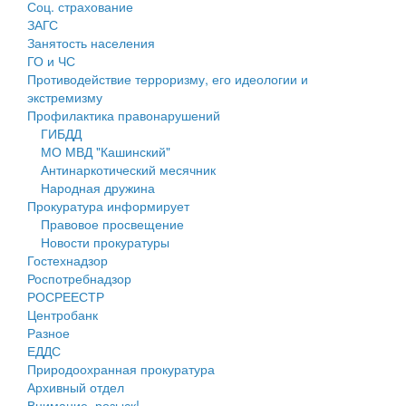
Соц. страхование
Персональные данные
ЗАГС
Занятость населения
Оценка регулирующего воздействия
ГО и ЧС
Противодействие терроризму, его идеологии и
Деятельность МУ
экстремизму
Профилактика правонарушений
Нормативы градостроительного проектирования
ГИБДД
МО МВД "Кашинский"
Правила землепользования и застройки
Антинаркотический месячник
Народная дружина
Генеральные планы
Прокуратура информирует
Правовое просвещение
Проекты планировки территории
Новости прокуратуры
Гостехнадзор
Собрание депутатов
Роспотребнадзор
РОСРЕЕСТР
Городское поселение
Центробанк
Разное
Сельские поселения
ЕДДС
Природоохранная прокуратура
Архивный отдел
Внимание, розыск!