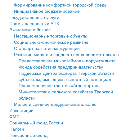
Формирование комфортной городской среды
Государственные услуги
Символика
муниципального округа Тверской области
Финансовое управление
Инициативное бюджетирование
Государственные услуги
Промышленность и АПК
Устав
Администрация Кашинского муниципального округа
Бюджет для граждан
Промышленность и АПК
Экономика и бизнес
Экономика и бизнес
Гостям округа
Тверской области
Имущество
Нестационарные торговые объекты
Социально-экономическое развитие
...
Туризм
Управление сельскими территориями
Выявление правообладателей ранее учтенных
Стандарт развития конкуренции
Развитие малого и среднего предпринимательства
Культура
Открытые данные
объектов недвижимости
Предоставление микрозаймов и поручительств
Фонда содействия предпринимательству
Образование
Работа с обращениями граждан
Имущественная поддержка субъектов малого и
Поддержка Центра экспорта Тверской области
субъектам, имеющим экспортный потенциал
Здравоохранение
Муниципальный контроль
среднего предпринимательства
Предоставление грантов «Агростартап»
Министерством сельского хозяйства Тверской
Социальная защита
Муниципальные услуги
Информационная поддержка субъектов малого и
области
Малое и среднее предпринимательство
Фотоальбом
Проекты административных регламентов
среднего предпринимательства
Инвестиции
ФМС
Антимонопольный комплаенс
Муниципальные программы
Социальный фонд России
Налоги
Противодействие коррупции
Контрольно-счетная палата
Пенсионный фонд