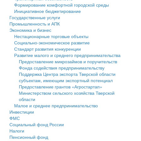
Формирование комфортной городской среды
Государственные услуги
Символика
муниципального округа Тверской области
Финансовое управление
Инициативное бюджетирование
Государственные услуги
Промышленность и АПК
Устав
Администрация Кашинского муниципального округа
Бюджет для граждан
Промышленность и АПК
Экономика и бизнес
Экономика и бизнес
Гостям округа
Тверской области
Имущество
Нестационарные торговые объекты
Социально-экономическое развитие
...
Туризм
Управление сельскими территориями
Выявление правообладателей ранее учтенных
Стандарт развития конкуренции
Развитие малого и среднего предпринимательства
Культура
Открытые данные
объектов недвижимости
Предоставление микрозаймов и поручительств
Фонда содействия предпринимательству
Образование
Работа с обращениями граждан
Имущественная поддержка субъектов малого и
Поддержка Центра экспорта Тверской области
субъектам, имеющим экспортный потенциал
Здравоохранение
Муниципальный контроль
среднего предпринимательства
Предоставление грантов «Агростартап»
Министерством сельского хозяйства Тверской
Социальная защита
Муниципальные услуги
Информационная поддержка субъектов малого и
области
Малое и среднее предпринимательство
Фотоальбом
Проекты административных регламентов
среднего предпринимательства
Инвестиции
ФМС
Антимонопольный комплаенс
Муниципальные программы
Социальный фонд России
Налоги
Противодействие коррупции
Контрольно-счетная палата
Пенсионный фонд