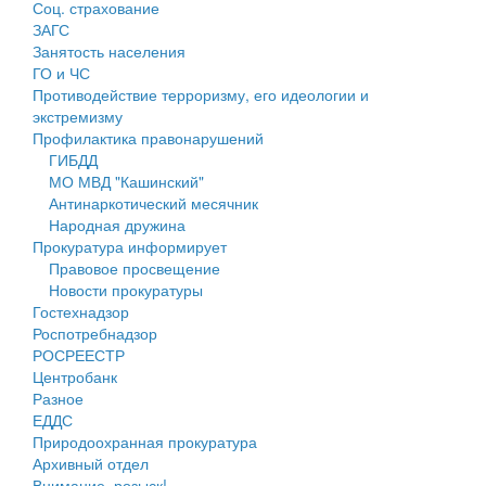
Соц. страхование
Персональные данные
ЗАГС
Занятость населения
Оценка регулирующего воздействия
ГО и ЧС
Противодействие терроризму, его идеологии и
Деятельность МУ
экстремизму
Профилактика правонарушений
Нормативы градостроительного проектирования
ГИБДД
МО МВД "Кашинский"
Правила землепользования и застройки
Антинаркотический месячник
Народная дружина
Генеральные планы
Прокуратура информирует
Правовое просвещение
Проекты планировки территории
Новости прокуратуры
Гостехнадзор
Собрание депутатов
Роспотребнадзор
РОСРЕЕСТР
Городское поселение
Центробанк
Разное
Сельские поселения
ЕДДС
Природоохранная прокуратура
Архивный отдел
Внимание, розыск!