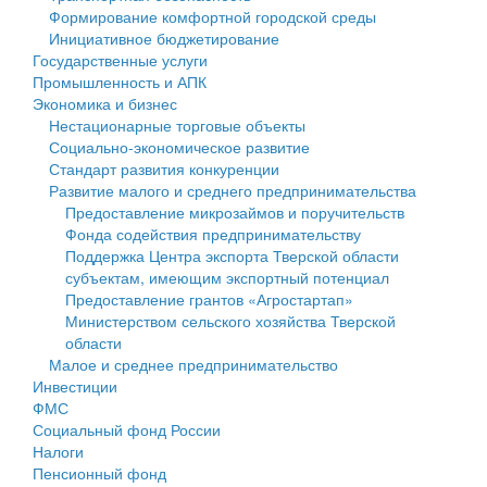
Формирование комфортной городской среды
Государственные услуги
Символика
муниципального округа Тверской области
Финансовое управление
Инициативное бюджетирование
Государственные услуги
Промышленность и АПК
Устав
Администрация Кашинского муниципального округа
Бюджет для граждан
Промышленность и АПК
Экономика и бизнес
Экономика и бизнес
Гостям округа
Тверской области
Имущество
Нестационарные торговые объекты
Социально-экономическое развитие
...
Туризм
Управление сельскими территориями
Выявление правообладателей ранее учтенных
Стандарт развития конкуренции
Развитие малого и среднего предпринимательства
Культура
Открытые данные
объектов недвижимости
Предоставление микрозаймов и поручительств
Фонда содействия предпринимательству
Образование
Работа с обращениями граждан
Имущественная поддержка субъектов малого и
Поддержка Центра экспорта Тверской области
субъектам, имеющим экспортный потенциал
Здравоохранение
Муниципальный контроль
среднего предпринимательства
Предоставление грантов «Агростартап»
Министерством сельского хозяйства Тверской
Социальная защита
Муниципальные услуги
Информационная поддержка субъектов малого и
области
Малое и среднее предпринимательство
Фотоальбом
Проекты административных регламентов
среднего предпринимательства
Инвестиции
ФМС
Антимонопольный комплаенс
Муниципальные программы
Социальный фонд России
Налоги
Противодействие коррупции
Контрольно-счетная палата
Пенсионный фонд