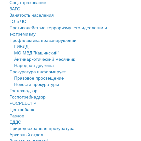
Соц. страхование
Персональные данные
ЗАГС
Занятость населения
Оценка регулирующего воздействия
ГО и ЧС
Противодействие терроризму, его идеологии и
Деятельность МУ
экстремизму
Профилактика правонарушений
Нормативы градостроительного проектирования
ГИБДД
МО МВД "Кашинский"
Правила землепользования и застройки
Антинаркотический месячник
Народная дружина
Генеральные планы
Прокуратура информирует
Правовое просвещение
Проекты планировки территории
Новости прокуратуры
Гостехнадзор
Собрание депутатов
Роспотребнадзор
РОСРЕЕСТР
Городское поселение
Центробанк
Разное
Сельские поселения
ЕДДС
Природоохранная прокуратура
Архивный отдел
Внимание, розыск!