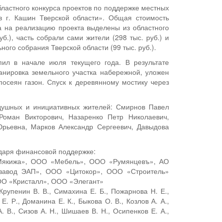
бластного конкурса проектов по поддержке местных
в г. Кашин Тверской области». Общая стоимость
ва на реализацию проекта выделены из областного
уб.), часть собрали сами жители (298 тыс. руб.) и
ного собрания Тверской области (99 тыс. руб.).
пил в начале июля текущего года. В результате
нировка земельного участка набережной, уложен
посеян газон. Спуск к деревянному мостику через
одушных и инициативных жителей: Смирнов Павел
Роман Викторович, Назаренко Петр Николаевич,
рьевна, Марков Александр Сергеевич, Давыдова
даря финансовой поддержке:
«Мякижа», ООО «Мебель», ООО «Румянцевъ», АО
завод ЭАП», ООО «Цитокор», ООО «Строитель»
ОО «Кристалл», ООО «Элегант»
Крупенин В. В., Симахина Е. Б., Пожарнова Н. Е.,
Е. Р., Доманина Е. К., Быкова О. В., Козлов А. А.,
. В., Сизов А. Н., Шишаев В. Н., Осипенков Е. А.,