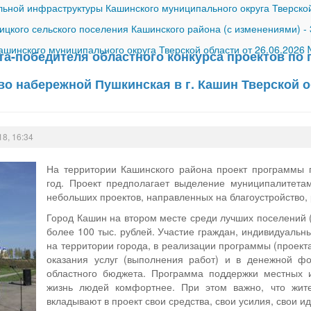
ной инфраструктуры Кашинского муниципального округа Тверской
ицкого сельского поселения Кашинского района (с изменениями)
-
шинского муниципального округа Тверской области от 26.06.2026
та-победителя областного конкурса проектов по
во набережной Пушкинская в г. Кашин Тверской 
18, 16:34
На территории Кашинского района проект программы 
год. Проект предполагает выделение муниципалитета
небольших проектов, направленных на благоустройство,
Город Кашин на втором месте среди лучших поселений (
более 100 тыс. рублей. Участие граждан, индивидуаль
на территории города, в реализации программы (проект
оказания услуг (выполнения работ) и в денежной фо
областного бюджета. Программа поддержки местных и
жизнь людей комфортнее. При этом важно, что жите
вкладывают в проект свои средства, свои усилия, свои ид