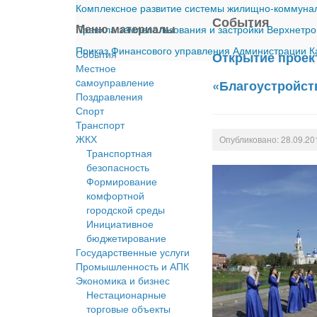
Комплексное развитие системы жилищно-коммуналь
События
Меню материалы
Правила землепользования и застройки Верхнетро
Приказ Финансового управления Администрации Ка
События
Открытие проек
Местное
cамоуправление
«Благоустройст
Поздравления
Спорт
Транспорт
ЖКХ
Опубликовано: 28.09.20
Транспортная
безопасность
Формирование
комфортной
городской среды
Инициативное
бюджетирование
Государственные услуги
Промышленность и АПК
Экономика и бизнес
Нестационарные
торговые объекты