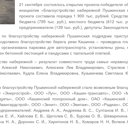
21 сентября состоялось открытие проекта-победителя о
инициатив «Благоустройство набережной Пушкинская 
проекта составила порядка 1 900 тыс. рублей. Средст
бюджета (795 тыс. руб.), местного бюджета (612 тыс. р
предприниматели (139 тыс. руб.), депутаты Законодатель
по благоустройству набережной Пушкинская подрядчик присту
должено благоустройство берега реки Кашинка – проведена пла
, организована парковка для автотранспорта, установлены урны, 
ен бетонной лестницей и пандусами с тактильной плиткой.
ство набережной – результат совместного труда самых неравн
 Алексей Николаевич, Алексеев Лев Владимирович, Стрелков 
иколаевич, Кудла Елена Владимировна, Кузьмичева Светлана Ю
о благоустройству Пушкинской набережной стало возможным благо
О «Энергострой», ООО «Луч», ООО «Кашин-трансавто», ООО 
дукты», ООО «Кашинский похоронный дом», ОАО «Кашинский 
 «Авангардстрой», ООО «Зенит», ООО «Экипаж», ООО «Радиан», О
дпринимателей: Андреев А. А., Андреева В. С., Султанов И. В., 
а Е. И., Хайлова Е. В., Щеголев С. В., Бурова О. В., Шеварихина 
на Н. А., Доронин С. И., Харитонов Н. Б., Комаров Н. Н, Волков А