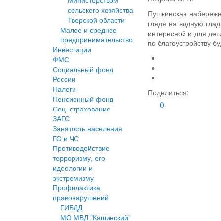
Министерством
сельского хозяйства
Пушкинская набережна
Тверской области
глядя на водную глад
Малое и среднее
интересной и для дет
предпринимательство
по благоустройству б
Инвестиции
ФМС
Социальный фонд
России
Налоги
Поделиться:
Пенсионный фонд
0
Соц. страхование
ЗАГС
Занятость населения
ГО и ЧС
Противодействие
терроризму, его
идеологии и
экстремизму
Профилактика
правонарушений
ГИБДД
МО МВД "Кашинский"