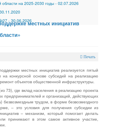
 области на 2025-2030 годы
-
02.07.2026
30.11.2020
 №27
-
30.06.2026
 поддержке местных инициатив
области»
Печать
поддержки местных инициатив реализуется пятый
м на конкурсной основе субсидий на реализацию
 ремонт объектов общественной инфраструктуры.
из 73), где вклад населения в реализацию проекта
ных предпринимателей и организаций, действующих
а) безвозмездным трудом, в форме безвозмездного
рме, – это условия для получения субсидии из
нициатив – механизм, который помогает делать
ли принимают в этом самое активное участие,
еи.