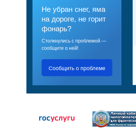
Не убран снег, яма
на дороге, не горит
фонарь?
Столкнулись с проблемой —
сообщите о ней!
Сообщить о проблеме