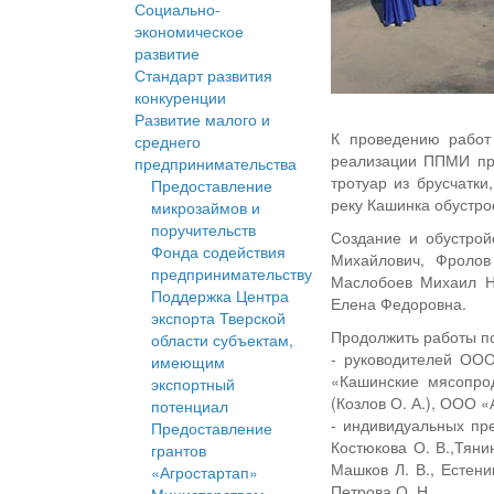
Социально-
экономическое
развитие
Стандарт развития
конкуренции
Развитие малого и
К проведению работ 
среднего
реализации ППМИ про
предпринимательства
тротуар из брусчатки
Предоставление
реку Кашинка обустро
микрозаймов и
поручительств
Создание и обустрой
Фонда содействия
Михайлович, Фролов
предпринимательству
Маслобоев Михаил Н
Поддержка Центра
Елена Федоровна.
экспорта Тверской
Продолжить работы п
области субъектам,
- руководителей ОО
имеющим
«Кашинские мясопро
экспортный
(Козлов О. А.), ООО
потенциал
- индивидуальных пре
Предоставление
Костюкова О. В.,Тянин
грантов
Машков Л. В., Естени
«Агростартап»
Петрова О. Н.