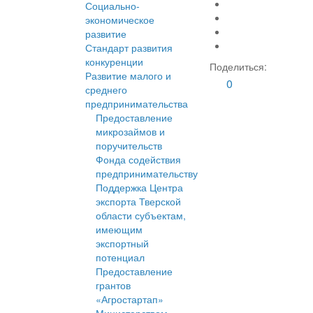
Социально-
экономическое
развитие
Стандарт развития
конкуренции
Поделиться:
Развитие малого и
0
среднего
предпринимательства
Предоставление
микрозаймов и
поручительств
Фонда содействия
предпринимательству
Поддержка Центра
экспорта Тверской
области субъектам,
имеющим
экспортный
потенциал
Предоставление
грантов
«Агростартап»