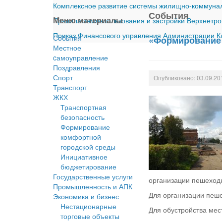
Комплексное развитие системы жилищно-коммуналь
События
Меню материалы
Правила землепользования и застройки Верхнетро
Приказ Финансового управления Администрации Ка
События
«Формирование 
Местное
cамоуправление
Поздравления
Спорт
Опубликовано: 03.09.20
Транспорт
ЖКХ
Транспортная
безопасность
Формирование
комфортной
городской среды
Инициативное
бюджетирование
Государственные услуги
организации пешеходн
Промышленность и АПК
Для организации пеше
Экономика и бизнес
Нестационарные
Для обустройства мес
торговые объекты