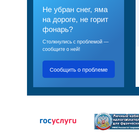
Не убран снег, яма
на дороге, не горит
фонарь?
Столкнулись с проблемой —
сообщите о ней!
Сообщить о проблеме