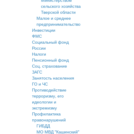
Министерством
сельского хозяйства
Тверской области
Малое и среднее
предпринимательство
Инвестиции
ФМС
Социальный фонд
России
Налоги
Пенсионный фонд
Соц. страхование
ЗАГС
Занятость населения
ГО и ЧС
Противодействие
терроризму, его
идеологии и
экстремизму
Профилактика
правонарушений
ГИБДД
МО МВД "Кашинский"