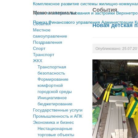
Комплексное развитие системы жилищно-коммуналь
События
Меню материалы
Правила землепользования и застройки Верхнетро
Приказ Финансового управления Администрации Ка
События
Новая детская 
Местное
cамоуправление
Поздравления
Спорт
Опубликовано: 25.07.20
Транспорт
ЖКХ
Транспортная
безопасность
Формирование
комфортной
городской среды
Инициативное
бюджетирование
Государственные услуги
Промышленность и АПК
Экономика и бизнес
Нестационарные
торговые объекты