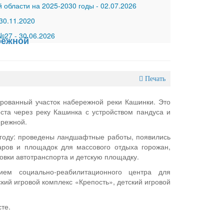
 области на 2025-2030 годы
-
02.07.2026
30.11.2020
 №27
-
30.06.2026
режной
Печать
ированный участок набережной реки Кашинки. Это
ста через реку Кашинка с устройством пандуса и
ережной.
году: проведены ландшафтные работы, появились
ров и площадок для массового отдыха горожан,
овки автотранспорта и детскую площадку.
ием социально-реабилитационного центра для
ий игровой комплекс «Крепость», детский игровой
те.