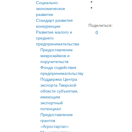
Социально-
экономическое
развитие
Стандарт развития
Поделиться:
конкуренции
Развитие малого и
0
среднего
предпринимательства
Предоставление
микрозаймов и
поручительств
Фонда содействия
предпринимательству
Поддержка Центра
экспорта Тверской
области субъектам,
имеющим
экспортный
потенциал
Предоставление
грантов
«Агростартап»