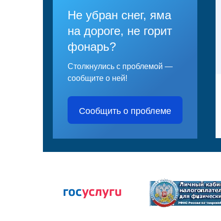
Не убран снег, яма
на дороге, не горит
фонарь?
Столкнулись с проблемой —
сообщите о ней!
Сообщить о проблеме