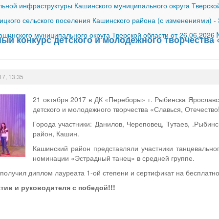
ной инфраструктуры Кашинского муниципального округа Тверской
ицкого сельского поселения Кашинского района (с изменениями)
-
шинского муниципального округа Тверской области от 26.06.2026
ый конкурс детского и молодежного творчества 
17, 13:35
21 октября 2017 в ДК «Переборы» г. Рыбинска Ярославс
детского и молодежного творчества «Славься, Отечество
Города участники: Данилов, Череповец, Тутаев, .Рыбин
район, Кашин.
Кашинский район представляли участники танцевальног
номинации «Эстрадный танец» в средней группе.
получил диплом лауреата 1-ой степени и сертификат на бесплатное
тив и руководителя с победой!!!