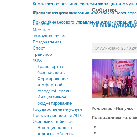
Комплексное развитие системы жилищно-коммуналь
События
Меню материалы
Правила землепользования и застройки Верхнетро
Приказ Финансового управления Администрации Ка
События
VII Международн
Местное
cамоуправление
Поздравления
Спорт
Опубликовано: 25.10.20
Транспорт
ЖКХ
Транспортная
безопасность
Формирование
комфортной
городской среды
Инициативное
бюджетирование
Коллектив «Импульс» 
Государственные услуги
Промышленность и АПК
Поздравляем коллек
Экономика и бизнес
Нестационарные
торговые объекты