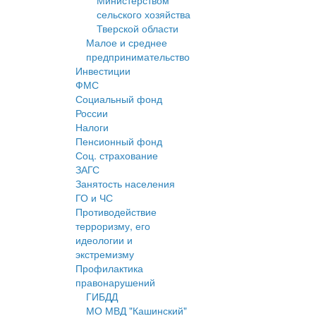
Министерством
сельского хозяйства
Тверской области
Малое и среднее
предпринимательство
Инвестиции
ФМС
Социальный фонд
России
Налоги
Пенсионный фонд
Соц. страхование
ЗАГС
Занятость населения
ГО и ЧС
Противодействие
терроризму, его
идеологии и
экстремизму
Профилактика
правонарушений
ГИБДД
МО МВД "Кашинский"