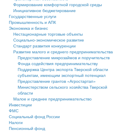
Формирование комфортной городской среды
Государственные услуги
Символика
муниципального округа Тверской области
Финансовое управление
Инициативное бюджетирование
Государственные услуги
Промышленность и АПК
Устав
Администрация Кашинского муниципального округа
Бюджет для граждан
Промышленность и АПК
Экономика и бизнес
Экономика и бизнес
Гостям округа
Тверской области
Имущество
Нестационарные торговые объекты
Социально-экономическое развитие
...
Туризм
Управление сельскими территориями
Выявление правообладателей ранее учтенных
Стандарт развития конкуренции
Развитие малого и среднего предпринимательства
Культура
Открытые данные
объектов недвижимости
Предоставление микрозаймов и поручительств
Фонда содействия предпринимательству
Образование
Работа с обращениями граждан
Имущественная поддержка субъектов малого и
Поддержка Центра экспорта Тверской области
субъектам, имеющим экспортный потенциал
Здравоохранение
Муниципальный контроль
среднего предпринимательства
Предоставление грантов «Агростартап»
Министерством сельского хозяйства Тверской
Социальная защита
Муниципальные услуги
Информационная поддержка субъектов малого и
области
Малое и среднее предпринимательство
Фотоальбом
Проекты административных регламентов
среднего предпринимательства
Инвестиции
ФМС
Антимонопольный комплаенс
Муниципальные программы
Социальный фонд России
Налоги
Противодействие коррупции
Контрольно-счетная палата
Пенсионный фонд