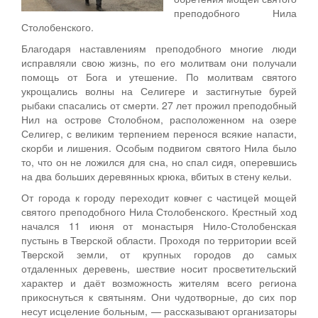
преподобного Нила
Столобенского.
Благодаря наставлениям преподобного многие люди
исправляли свою жизнь, по его молитвам они получали
помощь от Бога и утешение. По молитвам святого
укрощались волны на Селигере и застигнутые бурей
рыбаки спасались от смерти. 27 лет прожил преподобный
Нил на острове Столобном, расположенном на озере
Селигер, с великим терпением перенося всякие напасти,
скорби и лишения. Особым подвигом святого Нила было
то, что он не ложился для сна, но спал сидя, оперевшись
на два больших деревянных крюка, вбитых в стену кельи.
От города к городу переходит ковчег с частицей мощей
святого преподобного Нила Столобенского. Крестный ход
начался 11 июня от монастыря Нило-Столобенская
пустынь в Тверской области. Проходя по территории всей
Тверской земли, от крупных городов до самых
отдаленных деревень, шествие носит просветительский
характер и даёт возможность жителям всего региона
прикоснуться к святыням. Они чудотворные, до сих пор
несут исцеление больным, — рассказывают организаторы