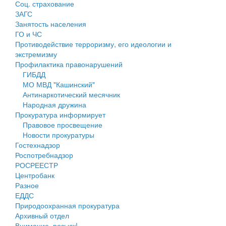
Соц. страхование
Персональные данные
ЗАГС
Занятость населения
Оценка регулирующего воздействия
ГО и ЧС
Противодействие терроризму, его идеологии и
Деятельность МУ
экстремизму
Профилактика правонарушений
Нормативы градостроительного проектирования
ГИБДД
МО МВД "Кашинский"
Правила землепользования и застройки
Антинаркотический месячник
Народная дружина
Генеральные планы
Прокуратура информирует
Правовое просвещение
Проекты планировки территории
Новости прокуратуры
Гостехнадзор
Собрание депутатов
Роспотребнадзор
РОСРЕЕСТР
Городское поселение
Центробанк
Разное
Сельские поселения
ЕДДС
Природоохранная прокуратура
Архивный отдел
Внимание, розыск!