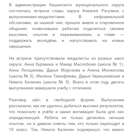
В администрации Кашинского муниципального округа
состоялась встреча главы округа Алексея Рагузина с
выпускниками‑медалистами. В неформальной
обстановке, за чашкой чая, прошло живое и откровенное
общение, позволившее ребятам поделиться своими
мыслями, опытом и переживаниями, а главе —
поддержать молодёжь и напутствовать на новые
свершения.
На встрече присутствовали медалисты из разных школ
округа: Анна Куракина и Макар Маслобоев (школа № 1),
Анна Лепщикова, Дарья Морозова и Алина Монжосова
(школа № 3), Милена Тимофеева, Дарья Черешневская и
Никита Калинин (школа № 5). Всего в этом году десять
выпускников завершили учебу с отличием.
Разговор шёл в свободной форме. Выпускники
рассказали, как им удалось добиться высоких результатов,
что помогало в учёбе и какая мотивация была для них
определяющей. Ребята не только делились личным
опытом, но и давали советы тем, кто только переходит в
10 класс. Так, Никита Калинин подчеркнул, что важно