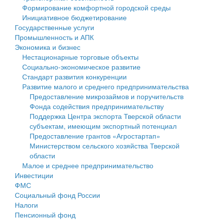
Формирование комфортной городской среды
Государственные услуги
Символика
муниципального округа Тверской области
Финансовое управление
Инициативное бюджетирование
Государственные услуги
Промышленность и АПК
Устав
Администрация Кашинского муниципального округа
Бюджет для граждан
Промышленность и АПК
Экономика и бизнес
Экономика и бизнес
Гостям округа
Тверской области
Имущество
Нестационарные торговые объекты
Социально-экономическое развитие
...
Туризм
Управление сельскими территориями
Выявление правообладателей ранее учтенных
Стандарт развития конкуренции
Развитие малого и среднего предпринимательства
Культура
Открытые данные
объектов недвижимости
Предоставление микрозаймов и поручительств
Фонда содействия предпринимательству
Образование
Работа с обращениями граждан
Имущественная поддержка субъектов малого и
Поддержка Центра экспорта Тверской области
субъектам, имеющим экспортный потенциал
Здравоохранение
Муниципальный контроль
среднего предпринимательства
Предоставление грантов «Агростартап»
Министерством сельского хозяйства Тверской
Социальная защита
Муниципальные услуги
Информационная поддержка субъектов малого и
области
Малое и среднее предпринимательство
Фотоальбом
Проекты административных регламентов
среднего предпринимательства
Инвестиции
ФМС
Антимонопольный комплаенс
Муниципальные программы
Социальный фонд России
Налоги
Противодействие коррупции
Контрольно-счетная палата
Пенсионный фонд