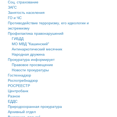
Соц. страхование
Персональные данные
ЗАГС
Занятость населения
Оценка регулирующего воздействия
ГО и ЧС
Противодействие терроризму, его идеологии и
Деятельность МУ
экстремизму
Профилактика правонарушений
Нормативы градостроительного проектирования
ГИБДД
МО МВД "Кашинский"
Правила землепользования и застройки
Антинаркотический месячник
Народная дружина
Генеральные планы
Прокуратура информирует
Правовое просвещение
Проекты планировки территории
Новости прокуратуры
Гостехнадзор
Собрание депутатов
Роспотребнадзор
РОСРЕЕСТР
Городское поселение
Центробанк
Разное
Сельские поселения
ЕДДС
Природоохранная прокуратура
Архивный отдел
Внимание, розыск!