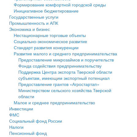
Формирование комфортной городской среды
Государственные услуги
Символика
муниципального округа Тверской области
Финансовое управление
Инициативное бюджетирование
Государственные услуги
Промышленность и АПК
Устав
Администрация Кашинского муниципального округа
Бюджет для граждан
Промышленность и АПК
Экономика и бизнес
Экономика и бизнес
Гостям округа
Тверской области
Имущество
Нестационарные торговые объекты
Социально-экономическое развитие
...
Туризм
Управление сельскими территориями
Выявление правообладателей ранее учтенных
Стандарт развития конкуренции
Развитие малого и среднего предпринимательства
Культура
Открытые данные
объектов недвижимости
Предоставление микрозаймов и поручительств
Фонда содействия предпринимательству
Образование
Работа с обращениями граждан
Имущественная поддержка субъектов малого и
Поддержка Центра экспорта Тверской области
субъектам, имеющим экспортный потенциал
Здравоохранение
Муниципальный контроль
среднего предпринимательства
Предоставление грантов «Агростартап»
Министерством сельского хозяйства Тверской
Социальная защита
Муниципальные услуги
Информационная поддержка субъектов малого и
области
Малое и среднее предпринимательство
Фотоальбом
Проекты административных регламентов
среднего предпринимательства
Инвестиции
ФМС
Антимонопольный комплаенс
Муниципальные программы
Социальный фонд России
Налоги
Противодействие коррупции
Контрольно-счетная палата
Пенсионный фонд