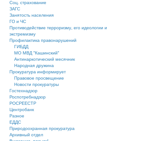
Соц. страхование
Персональные данные
ЗАГС
Занятость населения
Оценка регулирующего воздействия
ГО и ЧС
Противодействие терроризму, его идеологии и
Деятельность МУ
экстремизму
Профилактика правонарушений
Нормативы градостроительного проектирования
ГИБДД
МО МВД "Кашинский"
Правила землепользования и застройки
Антинаркотический месячник
Народная дружина
Генеральные планы
Прокуратура информирует
Правовое просвещение
Проекты планировки территории
Новости прокуратуры
Гостехнадзор
Собрание депутатов
Роспотребнадзор
РОСРЕЕСТР
Городское поселение
Центробанк
Разное
Сельские поселения
ЕДДС
Природоохранная прокуратура
Архивный отдел
Внимание, розыск!