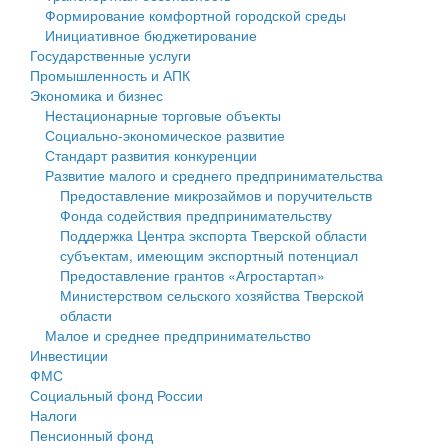
Формирование комфортной городской среды
Государственные услуги
Символика
муниципального округа Тверской области
Финансовое управление
Инициативное бюджетирование
Государственные услуги
Промышленность и АПК
Устав
Администрация Кашинского муниципального округа
Бюджет для граждан
Промышленность и АПК
Экономика и бизнес
Экономика и бизнес
Гостям округа
Тверской области
Имущество
Нестационарные торговые объекты
Социально-экономическое развитие
...
Туризм
Управление сельскими территориями
Выявление правообладателей ранее учтенных
Стандарт развития конкуренции
Развитие малого и среднего предпринимательства
Культура
Открытые данные
объектов недвижимости
Предоставление микрозаймов и поручительств
Фонда содействия предпринимательству
Образование
Работа с обращениями граждан
Имущественная поддержка субъектов малого и
Поддержка Центра экспорта Тверской области
субъектам, имеющим экспортный потенциал
Здравоохранение
Муниципальный контроль
среднего предпринимательства
Предоставление грантов «Агростартап»
Министерством сельского хозяйства Тверской
Социальная защита
Муниципальные услуги
Информационная поддержка субъектов малого и
области
Малое и среднее предпринимательство
Фотоальбом
Проекты административных регламентов
среднего предпринимательства
Инвестиции
ФМС
Антимонопольный комплаенс
Муниципальные программы
Социальный фонд России
Налоги
Противодействие коррупции
Контрольно-счетная палата
Пенсионный фонд