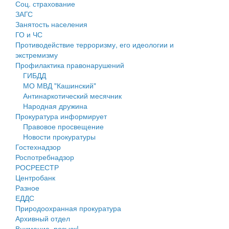
Соц. страхование
Персональные данные
ЗАГС
Занятость населения
Оценка регулирующего воздействия
ГО и ЧС
Противодействие терроризму, его идеологии и
Деятельность МУ
экстремизму
Профилактика правонарушений
Нормативы градостроительного проектирования
ГИБДД
МО МВД "Кашинский"
Правила землепользования и застройки
Антинаркотический месячник
Народная дружина
Генеральные планы
Прокуратура информирует
Правовое просвещение
Проекты планировки территории
Новости прокуратуры
Гостехнадзор
Собрание депутатов
Роспотребнадзор
РОСРЕЕСТР
Городское поселение
Центробанк
Разное
Сельские поселения
ЕДДС
Природоохранная прокуратура
Архивный отдел
Внимание, розыск!