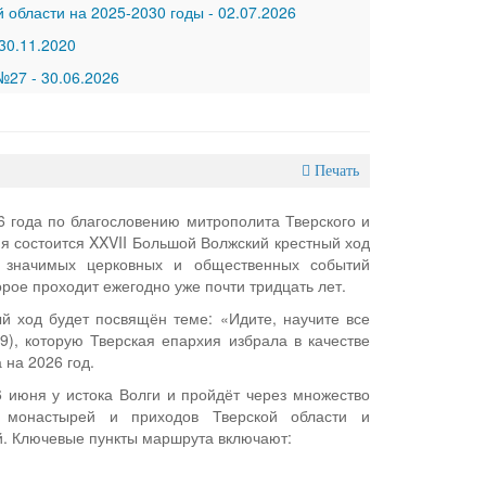
 области на 2025-2030 годы
-
02.07.2026
30.11.2020
 №27
-
30.06.2026
Печать
6 года по благословению митрополита Тверского и
я состоится XXVII Большой Волжский крестный ход
значимых церковных и общественных событий
орое проходит ежегодно уже почти тридцать лет.
ый ход будет посвящён теме: «Идите, научите все
9), которую Тверская епархия избрала в качестве
 на 2026 год.
 июня у истока Волги и пройдёт через множество
в, монастырей и приходов Тверской области и
й. Ключевые пункты маршрута включают: