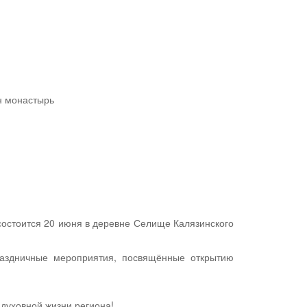
н монастырь
 состоится 20 июня в деревне Селище Калязинского
раздничные мероприятия, посвящённые открытию
духовной жизни региона!