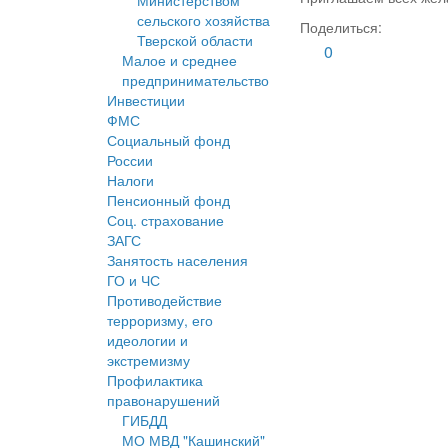
Министерством
сельского хозяйства
Поделиться:
Тверской области
0
Малое и среднее
предпринимательство
Инвестиции
ФМС
Социальный фонд
России
Налоги
Пенсионный фонд
Соц. страхование
ЗАГС
Занятость населения
ГО и ЧС
Противодействие
терроризму, его
идеологии и
экстремизму
Профилактика
правонарушений
ГИБДД
МО МВД "Кашинский"