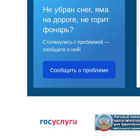
Не убран снег, яма
на дороге, не горит
фонарь?
Столкнулись с проблемой —
сообщите о ней!
Сообщить о проблеме