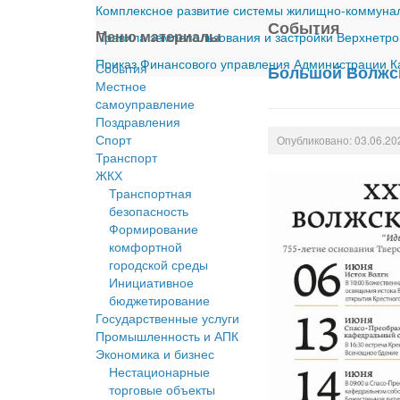
Комплексное развитие системы жилищно-коммуналь
События
Меню материалы
Правила землепользования и застройки Верхнетро
Приказ Финансового управления Администрации Ка
События
Большой Волжск
Местное
cамоуправление
Поздравления
Спорт
Опубликовано: 03.06.20
Транспорт
ЖКХ
Транспортная
безопасность
Формирование
комфортной
городской среды
Инициативное
бюджетирование
Государственные услуги
Промышленность и АПК
Экономика и бизнес
Нестационарные
торговые объекты