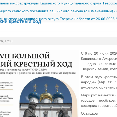
ной инфраструктуры Кашинского муниципального округа Тверской
ицкого сельского поселения Кашинского района (с изменениями)
-
шинского муниципального округа Тверской области от 26.06.2026
ий крестный ход
26, 17:30
С 6 по 20 июня 202
Кашинского Амвроси
— одно из самых 
Тверской земли, кот
В этом году крестн
народы» (Мф. 28, 1
духовного ориентира
Маршрут начнётся 6
городов, посёлко
соседних территори
Осташков