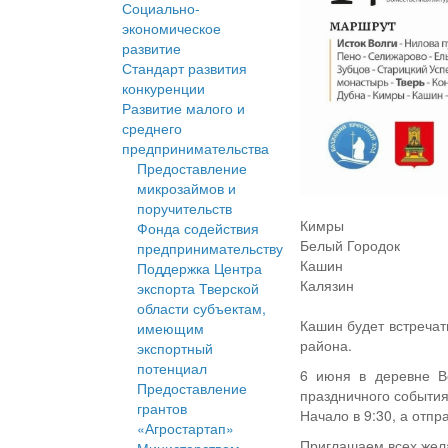
Социально-
экономическое
развитие
Стандарт развития
конкуренции
Развитие малого и
среднего
предпринимательства
Предоставление
микрозаймов и
поручительств
Кимры
Фонда содействия
Белый Городок
предпринимательству
Кашин
Поддержка Центра
Калязин
экспорта Тверской
области субъектам,
Кашин будет встречат
имеющим
района.
экспортный
потенциал
6 июня в деревне В
Предоставление
праздничного события
грантов
Начало в 9:30, а отпр
«Агростартап»
Приглашаем всех жела