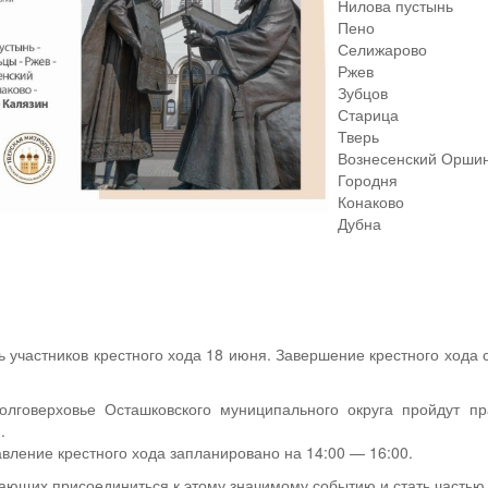
Нилова пустынь
Пено
Селижарово
Ржев
Зубцов
Старица
Тверь
Вознесенский Орши
Городня
Конаково
Дубна
ь участников крестного хода 18 июня. Завершение крестного хода
олговерховье Осташковского муниципального округа пройдут п
.
авление крестного хода запланировано на 14:00 — 16:00.
ющих присоединиться к этому значимому событию и стать частью 