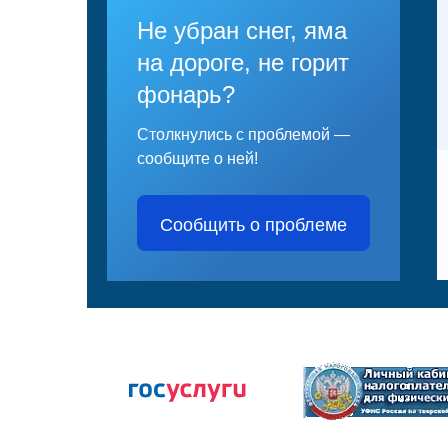
Не убран снег, яма
на дороге, не горит
фонарь?
Столкнулись с проблемой —
сообщите о ней!
Сообщить о проблеме