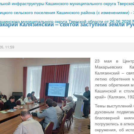
ной инфраструктуры Кашинского муниципального округа Тверской
ицкого сельского поселения Кашинского района (с изменениями)
-
шинского муниципального округа Тверской области от 26.06.2026
карий Калязинский – святой заступник земли Ру
26, 11:59
23 мая в Центр
Макарьевских К
Калязинский – свя
летию обретения 
летию обретения м
Кашинской и стол
край» (Калязин, 192
Темы выступлений 
духовным подвига
благоверной кня
погрузились в атмо
окружения, об ист