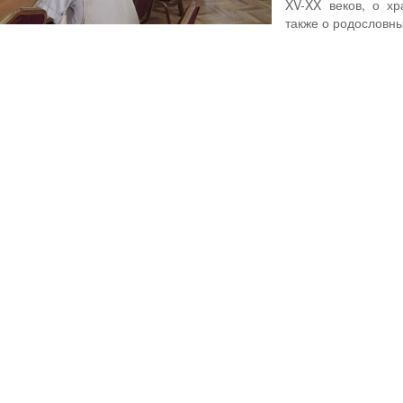
XV-XX веков, о хр
также о родословн