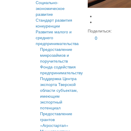
Социально-
экономическое
развитие
Стандарт развития
конкуренции
Поделиться:
Развитие малого и
среднего
0
предпринимательства
Предоставление
микрозаймов и
поручительств
Фонда содействия
предпринимательству
Поддержка Центра
экспорта Тверской
области субъектам,
имеющим
экспортный
потенциал
Предоставление
грантов
«Агростартап»