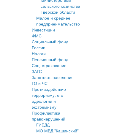
Министерством
сельского хозяйства
Тверской области
Малое и среднее
предпринимательство
Инвестиции
ФМС
Социальный фонд
России
Налоги
Пенсионный фонд
Соц. страхование
ЗАГС
Занятость населения
ГО и ЧС
Противодействие
терроризму, его
идеологии и
экстремизму
Профилактика
правонарушений
ГИБДД
МО МВД "Кашинский"