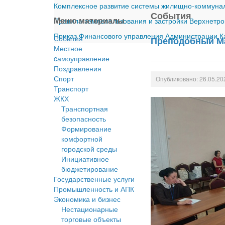
Комплексное развитие системы жилищно-коммуналь
События
Меню материалы
Правила землепользования и застройки Верхнетро
Приказ Финансового управления Администрации Ка
События
Преподобный Ма
Местное
cамоуправление
Поздравления
Спорт
Опубликовано: 26.05.20
Транспорт
ЖКХ
Транспортная
безопасность
Формирование
комфортной
городской среды
Инициативное
бюджетирование
Государственные услуги
Промышленность и АПК
Экономика и бизнес
Нестационарные
торговые объекты