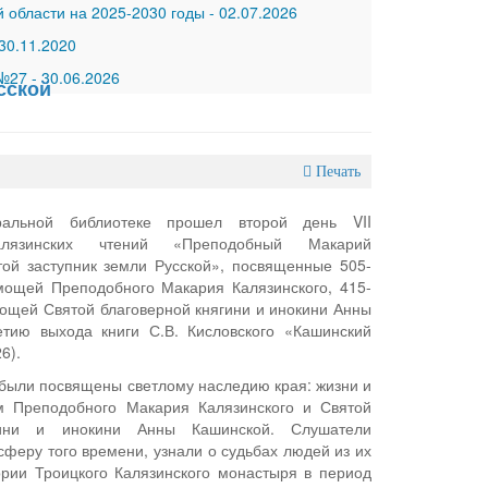
 области на 2025-2030 годы
-
02.07.2026
30.11.2020
 №27
-
30.06.2026
сской
Печать
альной библиотеке прошел второй день VII
алязинских чтений «Преподобный Макарий
той заступник земли Русской», посвященные 505-
мощей Преподобного Макария Калязинского, 415-
ощей Святой благоверной княгини и инокини Анны
етию выхода книги С.В. Кисловского «Кашинский
6).
были посвящены светлому наследию края: жизни и
м Преподобного Макария Калязинского и Святой
гини и инокини Анны Кашинской. Слушатели
сферу того времени, узнали о судьбах людей из их
ории Троицкого Калязинского монастыря в период