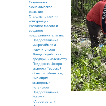
Социально-
экономическое
развитие
Стандарт развития
конкуренции
Развитие малого и
среднего
предпринимательства
Предоставление
микрозаймов и
поручительств
Фонда содействия
предпринимательству
Поддержка Центра
экспорта Тверской
области субъектам,
имеющим
экспортный
потенциал
Предоставление
грантов
«Агростартап»