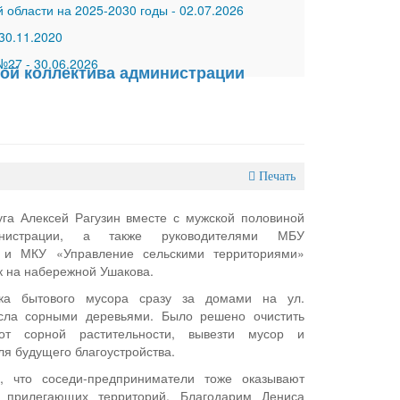
 области на 2025-2030 годы
-
02.07.2026
30.11.2020
 №27
-
30.06.2026
ной коллектива администрации
Печать
уга Алексей Рагузин вместе с мужской половиной
инистрации, а также руководителями МБУ
» и МКУ «Управление сельскими территориями»
к на набережной Ушакова.
лка бытового мусора сразу за домами на ул.
осла сорными деревьями. Было решено очистить
от сорной растительности, вывезти мусор и
ля будущего благоустройства.
, что соседи-предприниматели тоже оказывают
 прилегающих территорий. Благодарим Дениса