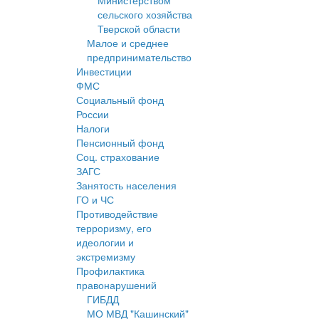
Министерством
сельского хозяйства
Тверской области
Малое и среднее
предпринимательство
Инвестиции
ФМС
Социальный фонд
России
Налоги
Пенсионный фонд
Соц. страхование
ЗАГС
Занятость населения
ГО и ЧС
Противодействие
терроризму, его
идеологии и
экстремизму
Профилактика
правонарушений
ГИБДД
МО МВД "Кашинский"