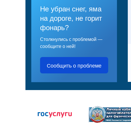
Не убран снег, яма
на дороге, не горит
фонарь?
Столкнулись с проблемой —
сообщите о ней!
Сообщить о проблеме