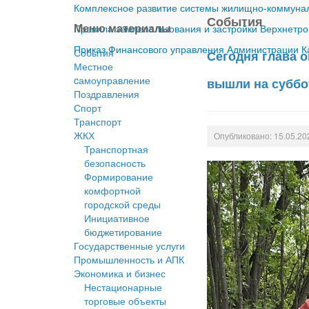
Комплексное развитие системы жилищно-коммуналь
События
Меню материалы
Правила землепользования и застройки Верхнетро
Приказ Финансового управления Администрации Ка
События
Сегодня глава 
Местное
cамоуправление
вышли на суббо
Поздравления
Спорт
Транспорт
ЖКХ
Опубликовано: 15.05.20
Транспортная
безопасность
Формирование
комфортной
городской среды
Инициативное
бюджетирование
Государственные услуги
Промышленность и АПК
Экономика и бизнес
Нестационарные
торговые объекты