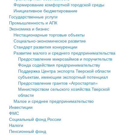
Формирование комфортной городской среды
Государственные услуги
Символика
муниципального округа Тверской области
Финансовое управление
Инициативное бюджетирование
Государственные услуги
Промышленность и АПК
Устав
Администрация Кашинского муниципального округа
Бюджет для граждан
Промышленность и АПК
Экономика и бизнес
Экономика и бизнес
Гостям округа
Тверской области
Имущество
Нестационарные торговые объекты
Социально-экономическое развитие
...
Туризм
Управление сельскими территориями
Выявление правообладателей ранее учтенных
Стандарт развития конкуренции
Развитие малого и среднего предпринимательства
Культура
Открытые данные
объектов недвижимости
Предоставление микрозаймов и поручительств
Фонда содействия предпринимательству
Образование
Работа с обращениями граждан
Имущественная поддержка субъектов малого и
Поддержка Центра экспорта Тверской области
субъектам, имеющим экспортный потенциал
Здравоохранение
Муниципальный контроль
среднего предпринимательства
Предоставление грантов «Агростартап»
Министерством сельского хозяйства Тверской
Социальная защита
Муниципальные услуги
Информационная поддержка субъектов малого и
области
Малое и среднее предпринимательство
Фотоальбом
Проекты административных регламентов
среднего предпринимательства
Инвестиции
ФМС
Антимонопольный комплаенс
Муниципальные программы
Социальный фонд России
Налоги
Противодействие коррупции
Контрольно-счетная палата
Пенсионный фонд