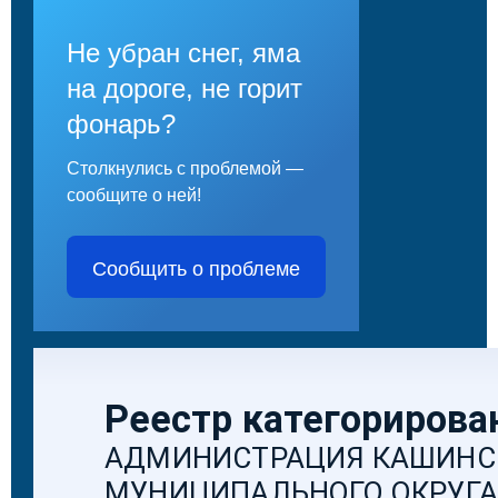
Не убран снег, яма
на дороге, не горит
фонарь?
Столкнулись с проблемой —
сообщите о ней!
Сообщить о проблеме