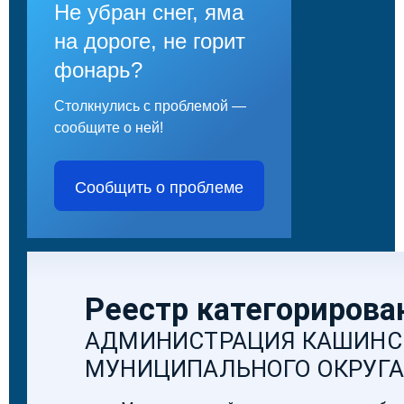
Не убран снег, яма
на дороге, не горит
фонарь?
Столкнулись с проблемой —
сообщите о ней!
Сообщить о проблеме