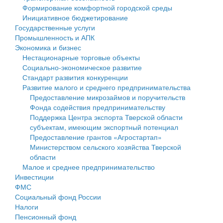
Формирование комфортной городской среды
Государственные услуги
Символика
муниципального округа Тверской области
Финансовое управление
Инициативное бюджетирование
Государственные услуги
Промышленность и АПК
Устав
Администрация Кашинского муниципального округа
Бюджет для граждан
Промышленность и АПК
Экономика и бизнес
Экономика и бизнес
Гостям округа
Тверской области
Имущество
Нестационарные торговые объекты
Социально-экономическое развитие
...
Туризм
Управление сельскими территориями
Выявление правообладателей ранее учтенных
Стандарт развития конкуренции
Развитие малого и среднего предпринимательства
Культура
Открытые данные
объектов недвижимости
Предоставление микрозаймов и поручительств
Фонда содействия предпринимательству
Образование
Работа с обращениями граждан
Имущественная поддержка субъектов малого и
Поддержка Центра экспорта Тверской области
субъектам, имеющим экспортный потенциал
Здравоохранение
Муниципальный контроль
среднего предпринимательства
Предоставление грантов «Агростартап»
Министерством сельского хозяйства Тверской
Социальная защита
Муниципальные услуги
Информационная поддержка субъектов малого и
области
Малое и среднее предпринимательство
Фотоальбом
Проекты административных регламентов
среднего предпринимательства
Инвестиции
ФМС
Антимонопольный комплаенс
Муниципальные программы
Социальный фонд России
Налоги
Противодействие коррупции
Контрольно-счетная палата
Пенсионный фонд