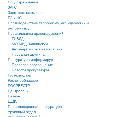
Соц. страхование
Персональные данные
ЗАГС
Занятость населения
Оценка регулирующего воздействия
ГО и ЧС
Противодействие терроризму, его идеологии и
Деятельность МУ
экстремизму
Профилактика правонарушений
Нормативы градостроительного проектирования
ГИБДД
МО МВД "Кашинский"
Правила землепользования и застройки
Антинаркотический месячник
Народная дружина
Генеральные планы
Прокуратура информирует
Правовое просвещение
Проекты планировки территории
Новости прокуратуры
Гостехнадзор
Собрание депутатов
Роспотребнадзор
РОСРЕЕСТР
Городское поселение
Центробанк
Разное
Сельские поселения
ЕДДС
Природоохранная прокуратура
Архивный отдел
Внимание, розыск!