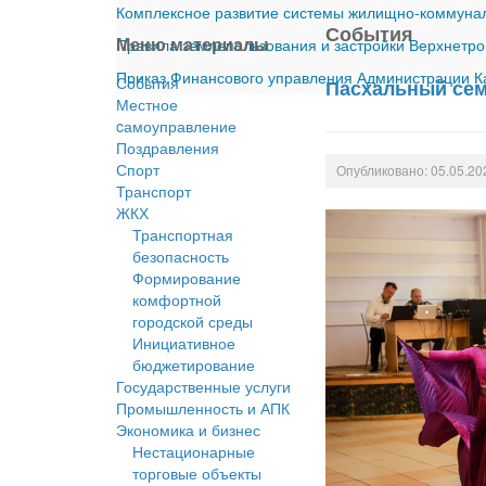
Комплексное развитие системы жилищно-коммуналь
События
Меню материалы
Правила землепользования и застройки Верхнетро
Приказ Финансового управления Администрации Ка
События
Пасхальный сем
Местное
cамоуправление
Поздравления
Спорт
Опубликовано: 05.05.20
Транспорт
ЖКХ
Транспортная
безопасность
Формирование
комфортной
городской среды
Инициативное
бюджетирование
Государственные услуги
Промышленность и АПК
Экономика и бизнес
Нестационарные
торговые объекты