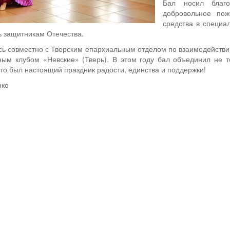
Бал носил благо
добровольное пож
средства в специа
 защитникам Отечества.
ась совместно с Тверским епархиальным отделом по взаимодейст
ым клубом «Невские» (Тверь). В этом году бал объединил не то
то был настоящий праздник радости, единства и поддержки!
нко