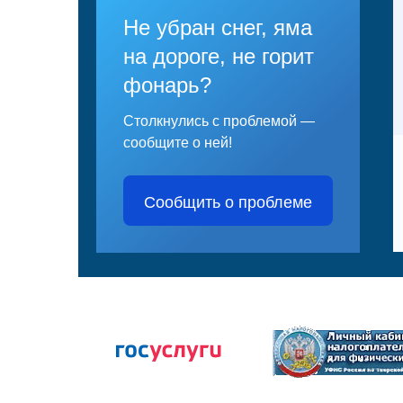
Не убран снег, яма
на дороге, не горит
фонарь?
Столкнулись с проблемой —
сообщите о ней!
Сообщить о проблеме