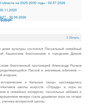
 области на 2025-2030 годы
-
02.07.2026
30.11.2020
 №27
-
30.06.2026
ердца!
Печать
м доме культуры состоялся Пасхальный семейный
ный Кашинским благочинием и городским Домом
слове благочинный протоиерей Александр Рычков
 продолжающейся Пасхой и значимым юбилеем —
ой епархии.
 исторические и бальные танцы, наслаждались
ллективов школы искусств «Отрада» и хора из
вали в семейных конкурсах, пасхальных забавах и
Украшением вечера стала душевная игра на гитаре
, ученика воскресной школы.