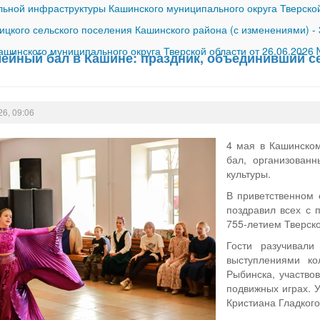
ной инфраструктуры Кашинского муниципального округа Тверской
ицкого сельского поселения Кашинского района (с изменениями)
-
шинского муниципального округа Тверской области от 26.06.2026
ейный бал в Кашине: праздник, объединивший с
26, 09:06
4 мая в Кашинско
бал, организован
культуры.
В приветственном 
поздравил всех с
755-летием Тверск
Гости разучивали
выступлениями ко
Рыбинска, участво
подвижных играх. 
Кристиана Гладкого