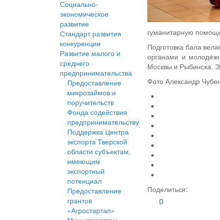
Социально-
экономическое
развитие
гуманитарную помощь
Стандарт развития
конкуренции
Подготовка бала вел
Развитие малого и
органами и молодёжн
среднего
Москвы и Рыбинска. Э
предпринимательства
Фото Александр Чубе
Предоставление
микрозаймов и
поручительств
Фонда содействия
предпринимательству
Поддержка Центра
экспорта Тверской
области субъектам,
имеющим
экспортный
потенциал
Поделиться:
Предоставление
грантов
0
«Агростартап»