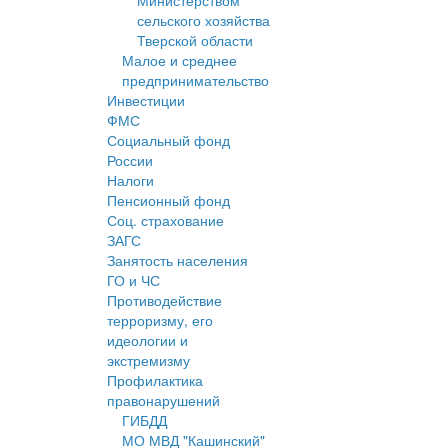
Министерством
сельского хозяйства
Тверской области
Малое и среднее
предпринимательство
Инвестиции
ФМС
Социальный фонд
России
Налоги
Пенсионный фонд
Соц. страхование
ЗАГС
Занятость населения
ГО и ЧС
Противодействие
терроризму, его
идеологии и
экстремизму
Профилактика
правонарушений
ГИБДД
МО МВД "Кашинский"