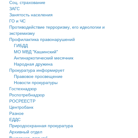
Соц. страхование
Персональные данные
ЗАГС
Занятость населения
Оценка регулирующего воздействия
ГО и ЧС
Противодействие терроризму, его идеологии и
Деятельность МУ
экстремизму
Профилактика правонарушений
Нормативы градостроительного проектирования
ГИБДД
МО МВД "Кашинский"
Правила землепользования и застройки
Антинаркотический месячник
Народная дружина
Генеральные планы
Прокуратура информирует
Правовое просвещение
Проекты планировки территории
Новости прокуратуры
Гостехнадзор
Собрание депутатов
Роспотребнадзор
РОСРЕЕСТР
Городское поселение
Центробанк
Разное
Сельские поселения
ЕДДС
Природоохранная прокуратура
Архивный отдел
Внимание, розыск!