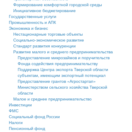
Формирование комфортной городской среды
Государственные услуги
Символика
муниципального округа Тверской области
Финансовое управление
Инициативное бюджетирование
Государственные услуги
Промышленность и АПК
Устав
Администрация Кашинского муниципального округа
Бюджет для граждан
Промышленность и АПК
Экономика и бизнес
Экономика и бизнес
Гостям округа
Тверской области
Имущество
Нестационарные торговые объекты
Социально-экономическое развитие
...
Туризм
Управление сельскими территориями
Выявление правообладателей ранее учтенных
Стандарт развития конкуренции
Развитие малого и среднего предпринимательства
Культура
Открытые данные
объектов недвижимости
Предоставление микрозаймов и поручительств
Фонда содействия предпринимательству
Образование
Работа с обращениями граждан
Имущественная поддержка субъектов малого и
Поддержка Центра экспорта Тверской области
субъектам, имеющим экспортный потенциал
Здравоохранение
Муниципальный контроль
среднего предпринимательства
Предоставление грантов «Агростартап»
Министерством сельского хозяйства Тверской
Социальная защита
Муниципальные услуги
Информационная поддержка субъектов малого и
области
Малое и среднее предпринимательство
Фотоальбом
Проекты административных регламентов
среднего предпринимательства
Инвестиции
ФМС
Антимонопольный комплаенс
Муниципальные программы
Социальный фонд России
Налоги
Противодействие коррупции
Контрольно-счетная палата
Пенсионный фонд