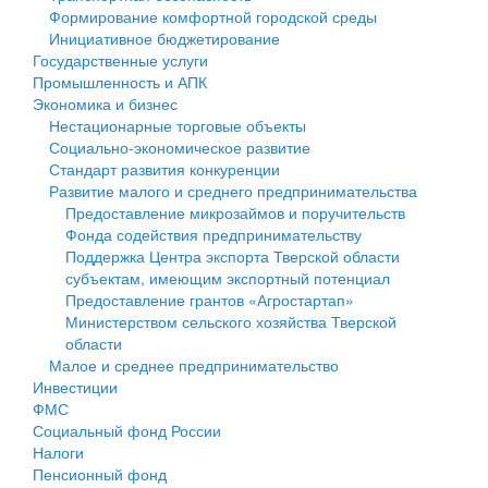
Формирование комфортной городской среды
Государственные услуги
Символика
муниципального округа Тверской области
Финансовое управление
Инициативное бюджетирование
Государственные услуги
Промышленность и АПК
Устав
Администрация Кашинского муниципального округа
Бюджет для граждан
Промышленность и АПК
Экономика и бизнес
Экономика и бизнес
Гостям округа
Тверской области
Имущество
Нестационарные торговые объекты
Социально-экономическое развитие
...
Туризм
Управление сельскими территориями
Выявление правообладателей ранее учтенных
Стандарт развития конкуренции
Развитие малого и среднего предпринимательства
Культура
Открытые данные
объектов недвижимости
Предоставление микрозаймов и поручительств
Фонда содействия предпринимательству
Образование
Работа с обращениями граждан
Имущественная поддержка субъектов малого и
Поддержка Центра экспорта Тверской области
субъектам, имеющим экспортный потенциал
Здравоохранение
Муниципальный контроль
среднего предпринимательства
Предоставление грантов «Агростартап»
Министерством сельского хозяйства Тверской
Социальная защита
Муниципальные услуги
Информационная поддержка субъектов малого и
области
Малое и среднее предпринимательство
Фотоальбом
Проекты административных регламентов
среднего предпринимательства
Инвестиции
ФМС
Антимонопольный комплаенс
Муниципальные программы
Социальный фонд России
Налоги
Противодействие коррупции
Контрольно-счетная палата
Пенсионный фонд