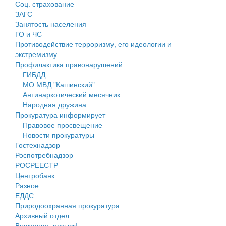
Соц. страхование
Персональные данные
ЗАГС
Занятость населения
Оценка регулирующего воздействия
ГО и ЧС
Противодействие терроризму, его идеологии и
Деятельность МУ
экстремизму
Профилактика правонарушений
Нормативы градостроительного проектирования
ГИБДД
МО МВД "Кашинский"
Правила землепользования и застройки
Антинаркотический месячник
Народная дружина
Генеральные планы
Прокуратура информирует
Правовое просвещение
Проекты планировки территории
Новости прокуратуры
Гостехнадзор
Собрание депутатов
Роспотребнадзор
РОСРЕЕСТР
Городское поселение
Центробанк
Разное
Сельские поселения
ЕДДС
Природоохранная прокуратура
Архивный отдел
Внимание, розыск!