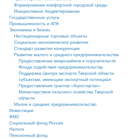
Формирование комфортной городской среды
Государственные услуги
Символика
муниципального округа Тверской области
Финансовое управление
Инициативное бюджетирование
Государственные услуги
Промышленность и АПК
Устав
Администрация Кашинского муниципального округа
Бюджет для граждан
Промышленность и АПК
Экономика и бизнес
Экономика и бизнес
Гостям округа
Тверской области
Имущество
Нестационарные торговые объекты
Социально-экономическое развитие
...
Туризм
Управление сельскими территориями
Выявление правообладателей ранее учтенных
Стандарт развития конкуренции
Развитие малого и среднего предпринимательства
Культура
Открытые данные
объектов недвижимости
Предоставление микрозаймов и поручительств
Фонда содействия предпринимательству
Образование
Работа с обращениями граждан
Имущественная поддержка субъектов малого и
Поддержка Центра экспорта Тверской области
субъектам, имеющим экспортный потенциал
Здравоохранение
Муниципальный контроль
среднего предпринимательства
Предоставление грантов «Агростартап»
Министерством сельского хозяйства Тверской
Социальная защита
Муниципальные услуги
Информационная поддержка субъектов малого и
области
Малое и среднее предпринимательство
Фотоальбом
Проекты административных регламентов
среднего предпринимательства
Инвестиции
ФМС
Антимонопольный комплаенс
Муниципальные программы
Социальный фонд России
Налоги
Противодействие коррупции
Контрольно-счетная палата
Пенсионный фонд