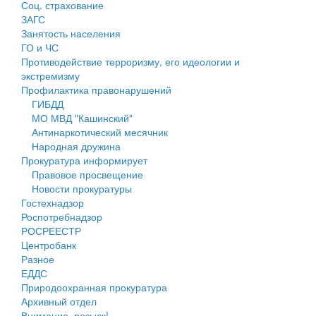
Соц. страхование
Персональные данные
ЗАГС
Занятость населения
Оценка регулирующего воздействия
ГО и ЧС
Противодействие терроризму, его идеологии и
Деятельность МУ
экстремизму
Профилактика правонарушений
Нормативы градостроительного проектирования
ГИБДД
МО МВД "Кашинский"
Правила землепользования и застройки
Антинаркотический месячник
Народная дружина
Генеральные планы
Прокуратура информирует
Правовое просвещение
Проекты планировки территории
Новости прокуратуры
Гостехнадзор
Собрание депутатов
Роспотребнадзор
РОСРЕЕСТР
Городское поселение
Центробанк
Разное
Сельские поселения
ЕДДС
Природоохранная прокуратура
Архивный отдел
Внимание, розыск!