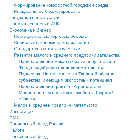
Формирование комфортной городской среды
Государственные услуги
Символика
муниципального округа Тверской области
Финансовое управление
Инициативное бюджетирование
Государственные услуги
Промышленность и АПК
Устав
Администрация Кашинского муниципального округа
Бюджет для граждан
Промышленность и АПК
Экономика и бизнес
Экономика и бизнес
Гостям округа
Тверской области
Имущество
Нестационарные торговые объекты
Социально-экономическое развитие
...
Туризм
Управление сельскими территориями
Выявление правообладателей ранее учтенных
Стандарт развития конкуренции
Развитие малого и среднего предпринимательства
Культура
Открытые данные
объектов недвижимости
Предоставление микрозаймов и поручительств
Фонда содействия предпринимательству
Образование
Работа с обращениями граждан
Имущественная поддержка субъектов малого и
Поддержка Центра экспорта Тверской области
субъектам, имеющим экспортный потенциал
Здравоохранение
Муниципальный контроль
среднего предпринимательства
Предоставление грантов «Агростартап»
Министерством сельского хозяйства Тверской
Социальная защита
Муниципальные услуги
Информационная поддержка субъектов малого и
области
Малое и среднее предпринимательство
Фотоальбом
Проекты административных регламентов
среднего предпринимательства
Инвестиции
ФМС
Антимонопольный комплаенс
Муниципальные программы
Социальный фонд России
Налоги
Противодействие коррупции
Контрольно-счетная палата
Пенсионный фонд