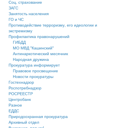
Соц. страхование
Персональные данные
ЗАГС
Занятость населения
Оценка регулирующего воздействия
ГО и ЧС
Противодействие терроризму, его идеологии и
Деятельность МУ
экстремизму
Профилактика правонарушений
Нормативы градостроительного проектирования
ГИБДД
МО МВД "Кашинский"
Правила землепользования и застройки
Антинаркотический месячник
Народная дружина
Генеральные планы
Прокуратура информирует
Правовое просвещение
Проекты планировки территории
Новости прокуратуры
Гостехнадзор
Собрание депутатов
Роспотребнадзор
РОСРЕЕСТР
Городское поселение
Центробанк
Разное
Сельские поселения
ЕДДС
Природоохранная прокуратура
Архивный отдел
Внимание, розыск!