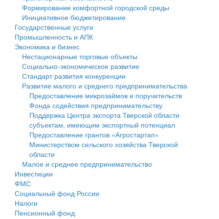
Формирование комфортной городской среды
Государственные услуги
Символика
муниципального округа Тверской области
Финансовое управление
Инициативное бюджетирование
Государственные услуги
Промышленность и АПК
Устав
Администрация Кашинского муниципального округа
Бюджет для граждан
Промышленность и АПК
Экономика и бизнес
Экономика и бизнес
Гостям округа
Тверской области
Имущество
Нестационарные торговые объекты
Социально-экономическое развитие
...
Туризм
Управление сельскими территориями
Выявление правообладателей ранее учтенных
Стандарт развития конкуренции
Развитие малого и среднего предпринимательства
Культура
Открытые данные
объектов недвижимости
Предоставление микрозаймов и поручительств
Фонда содействия предпринимательству
Образование
Работа с обращениями граждан
Имущественная поддержка субъектов малого и
Поддержка Центра экспорта Тверской области
субъектам, имеющим экспортный потенциал
Здравоохранение
Муниципальный контроль
среднего предпринимательства
Предоставление грантов «Агростартап»
Министерством сельского хозяйства Тверской
Социальная защита
Муниципальные услуги
Информационная поддержка субъектов малого и
области
Малое и среднее предпринимательство
Фотоальбом
Проекты административных регламентов
среднего предпринимательства
Инвестиции
ФМС
Антимонопольный комплаенс
Муниципальные программы
Социальный фонд России
Налоги
Противодействие коррупции
Контрольно-счетная палата
Пенсионный фонд