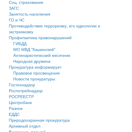
Соц. страхование
Персональные данные
ЗАГС
Занятость населения
Оценка регулирующего воздействия
ГО и ЧС
Противодействие терроризму, его идеологии и
Деятельность МУ
экстремизму
Профилактика правонарушений
Нормативы градостроительного проектирования
ГИБДД
МО МВД "Кашинский"
Правила землепользования и застройки
Антинаркотический месячник
Народная дружина
Генеральные планы
Прокуратура информирует
Правовое просвещение
Проекты планировки территории
Новости прокуратуры
Гостехнадзор
Собрание депутатов
Роспотребнадзор
РОСРЕЕСТР
Городское поселение
Центробанк
Разное
Сельские поселения
ЕДДС
Природоохранная прокуратура
Архивный отдел
Внимание, розыск!