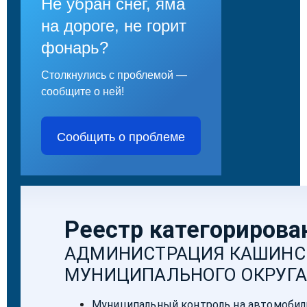
Не убран снег, яма
на дороге, не горит
фонарь?
Столкнулись с проблемой —
сообщите о ней!
Сообщить о проблеме