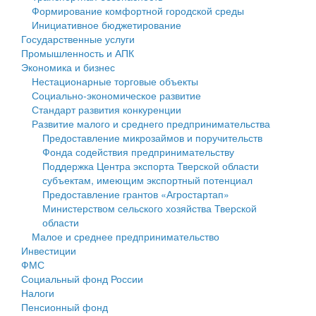
Формирование комфортной городской среды
Государственные услуги
Символика
муниципального округа Тверской области
Финансовое управление
Инициативное бюджетирование
Государственные услуги
Промышленность и АПК
Устав
Администрация Кашинского муниципального округа
Бюджет для граждан
Промышленность и АПК
Экономика и бизнес
Экономика и бизнес
Гостям округа
Тверской области
Имущество
Нестационарные торговые объекты
Социально-экономическое развитие
...
Туризм
Управление сельскими территориями
Выявление правообладателей ранее учтенных
Стандарт развития конкуренции
Развитие малого и среднего предпринимательства
Культура
Открытые данные
объектов недвижимости
Предоставление микрозаймов и поручительств
Фонда содействия предпринимательству
Образование
Работа с обращениями граждан
Имущественная поддержка субъектов малого и
Поддержка Центра экспорта Тверской области
субъектам, имеющим экспортный потенциал
Здравоохранение
Муниципальный контроль
среднего предпринимательства
Предоставление грантов «Агростартап»
Министерством сельского хозяйства Тверской
Социальная защита
Муниципальные услуги
Информационная поддержка субъектов малого и
области
Малое и среднее предпринимательство
Фотоальбом
Проекты административных регламентов
среднего предпринимательства
Инвестиции
ФМС
Антимонопольный комплаенс
Муниципальные программы
Социальный фонд России
Налоги
Противодействие коррупции
Контрольно-счетная палата
Пенсионный фонд