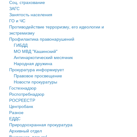
Соц. страхование
Персональные данные
ЗАГС
Занятость населения
Оценка регулирующего воздействия
ГО и ЧС
Противодействие терроризму, его идеологии и
Деятельность МУ
экстремизму
Профилактика правонарушений
Нормативы градостроительного проектирования
ГИБДД
МО МВД "Кашинский"
Правила землепользования и застройки
Антинаркотический месячник
Народная дружина
Генеральные планы
Прокуратура информирует
Правовое просвещение
Проекты планировки территории
Новости прокуратуры
Гостехнадзор
Собрание депутатов
Роспотребнадзор
РОСРЕЕСТР
Городское поселение
Центробанк
Разное
Сельские поселения
ЕДДС
Природоохранная прокуратура
Архивный отдел
Внимание, розыск!