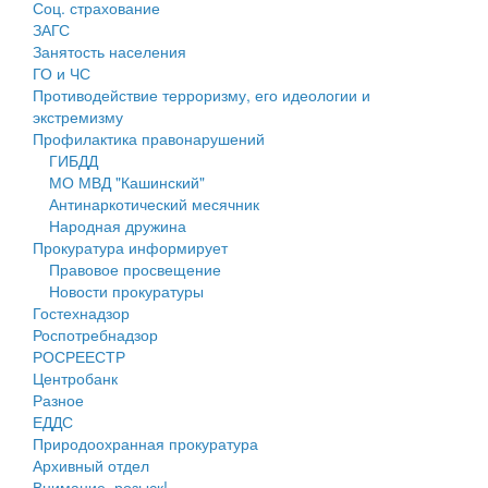
Соц. страхование
Персональные данные
ЗАГС
Занятость населения
Оценка регулирующего воздействия
ГО и ЧС
Противодействие терроризму, его идеологии и
Деятельность МУ
экстремизму
Профилактика правонарушений
Нормативы градостроительного проектирования
ГИБДД
МО МВД "Кашинский"
Правила землепользования и застройки
Антинаркотический месячник
Народная дружина
Генеральные планы
Прокуратура информирует
Правовое просвещение
Проекты планировки территории
Новости прокуратуры
Гостехнадзор
Собрание депутатов
Роспотребнадзор
РОСРЕЕСТР
Городское поселение
Центробанк
Разное
Сельские поселения
ЕДДС
Природоохранная прокуратура
Архивный отдел
Внимание, розыск!