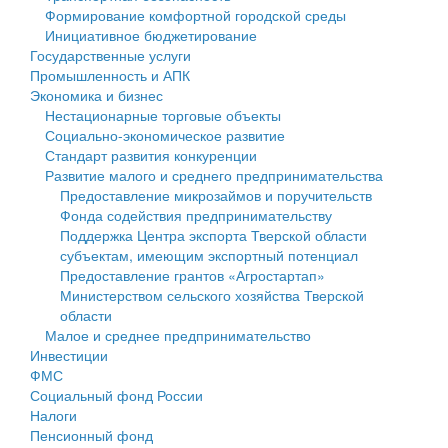
Формирование комфортной городской среды
Государственные услуги
Символика
муниципального округа Тверской области
Финансовое управление
Инициативное бюджетирование
Государственные услуги
Промышленность и АПК
Устав
Администрация Кашинского муниципального округа
Бюджет для граждан
Промышленность и АПК
Экономика и бизнес
Экономика и бизнес
Гостям округа
Тверской области
Имущество
Нестационарные торговые объекты
Социально-экономическое развитие
...
Туризм
Управление сельскими территориями
Выявление правообладателей ранее учтенных
Стандарт развития конкуренции
Развитие малого и среднего предпринимательства
Культура
Открытые данные
объектов недвижимости
Предоставление микрозаймов и поручительств
Фонда содействия предпринимательству
Образование
Работа с обращениями граждан
Имущественная поддержка субъектов малого и
Поддержка Центра экспорта Тверской области
субъектам, имеющим экспортный потенциал
Здравоохранение
Муниципальный контроль
среднего предпринимательства
Предоставление грантов «Агростартап»
Министерством сельского хозяйства Тверской
Социальная защита
Муниципальные услуги
Информационная поддержка субъектов малого и
области
Малое и среднее предпринимательство
Фотоальбом
Проекты административных регламентов
среднего предпринимательства
Инвестиции
ФМС
Антимонопольный комплаенс
Муниципальные программы
Социальный фонд России
Налоги
Противодействие коррупции
Контрольно-счетная палата
Пенсионный фонд