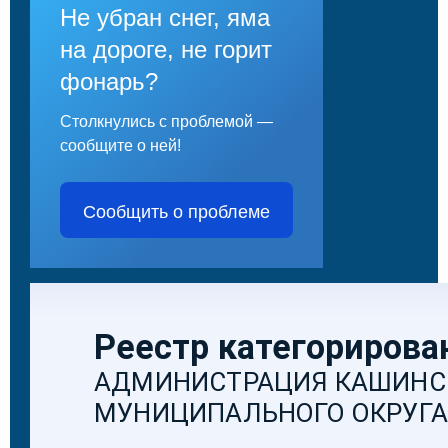
Не убран снег, яма
на дороге, не горит
фонарь?
Столкнулись с проблемой —
сообщите о ней!
Сообщить о проблеме