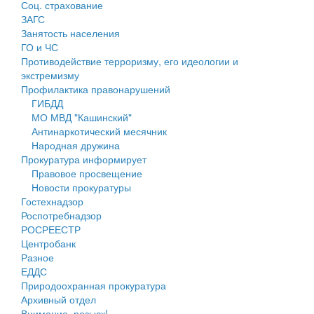
Соц. страхование
Персональные данные
ЗАГС
Занятость населения
Оценка регулирующего воздействия
ГО и ЧС
Противодействие терроризму, его идеологии и
Деятельность МУ
экстремизму
Профилактика правонарушений
Нормативы градостроительного проектирования
ГИБДД
МО МВД "Кашинский"
Правила землепользования и застройки
Антинаркотический месячник
Народная дружина
Генеральные планы
Прокуратура информирует
Правовое просвещение
Проекты планировки территории
Новости прокуратуры
Гостехнадзор
Собрание депутатов
Роспотребнадзор
РОСРЕЕСТР
Городское поселение
Центробанк
Разное
Сельские поселения
ЕДДС
Природоохранная прокуратура
Архивный отдел
Внимание, розыск!