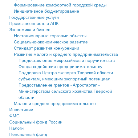
Формирование комфортной городской среды
Государственные услуги
Символика
муниципального округа Тверской области
Финансовое управление
Инициативное бюджетирование
Государственные услуги
Промышленность и АПК
Устав
Администрация Кашинского муниципального округа
Бюджет для граждан
Промышленность и АПК
Экономика и бизнес
Экономика и бизнес
Гостям округа
Тверской области
Имущество
Нестационарные торговые объекты
Социально-экономическое развитие
...
Туризм
Управление сельскими территориями
Выявление правообладателей ранее учтенных
Стандарт развития конкуренции
Развитие малого и среднего предпринимательства
Культура
Открытые данные
объектов недвижимости
Предоставление микрозаймов и поручительств
Фонда содействия предпринимательству
Образование
Работа с обращениями граждан
Имущественная поддержка субъектов малого и
Поддержка Центра экспорта Тверской области
субъектам, имеющим экспортный потенциал
Здравоохранение
Муниципальный контроль
среднего предпринимательства
Предоставление грантов «Агростартап»
Министерством сельского хозяйства Тверской
Социальная защита
Муниципальные услуги
Информационная поддержка субъектов малого и
области
Малое и среднее предпринимательство
Фотоальбом
Проекты административных регламентов
среднего предпринимательства
Инвестиции
ФМС
Антимонопольный комплаенс
Муниципальные программы
Социальный фонд России
Налоги
Противодействие коррупции
Контрольно-счетная палата
Пенсионный фонд