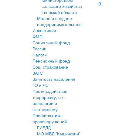
Министерством
0
сельского хозяйства
Тверской области
Малое и среднее
предпринимательство
Инвестиции
ФМС
Социальный фонд
России
Налоги
Пенсионный фонд
Соц. страхование
ЗАГС
Занятость населения
ГО и ЧС
Противодействие
терроризму, его
идеологии и
экстремизму
Профилактика
правонарушений
ГИБДД
МО МВД "Кашинский"