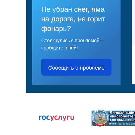
Не убран снег, яма
на дороге, не горит
фонарь?
Столкнулись с проблемой —
сообщите о ней!
Сообщить о проблеме