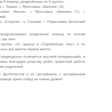
и 9 команд, разделённые на 3 группы:
а, г. Кашин, г. Ярославль «Шинник» (2).
алязин «Волна», г. Ярославль «Шинник» (1), г.
кий.
рь «Спартак», п. Сонково, г. Переславль‑Залесский
предусматривал разделение команд по итогам
 три лиги.
 группы «А» вышла в «Серебряную лигу» и по
ных игр заняла первое место!
 традиционно отличается высокой конкуренцией, и
ожна благодаря упорству ребят, грамотной работе
жке родителей.
 футболистов и их наставников с заслуженным
оманде ярких побед на новом уровне!