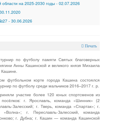
 области на 2025-2030 годы
-
02.07.2026
30.11.2020
 №27
-
30.06.2026
Печать
турнир по футболу памяти Святых благоверных
княгини Анны Кашинской и великого князя Михаила
в Кашине.
ом футбольном корте города Кашина состоялся
рнир по футболу среди мальчиков 2016–2017 г. р.
приняли участие более 120 юных спортсменов из
 посёлков: г. Ярославль, команда «Шинник» (2
лавль‑Залесский; г. Тверь, команда «Спартак»; г.
 «Волна»; г. Переславль‑Залесский, команда
онково; г. Дубна; г. Кашин — команда Кашинской