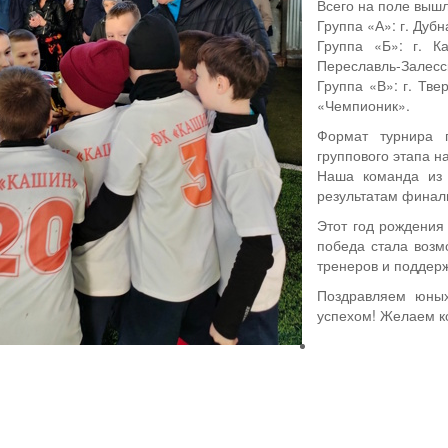
Всего на поле вышл
Группа «А»: г. Дубн
Группа «Б»: г. К
Переславль‑Залесс
Группа «В»: г. Тве
«Чемпионик».
Формат турнира 
группового этапа на
Наша команда из
результатам финаль
Этот год рождения
победа стала возм
тренеров и поддер
Поздравляем юных
успехом! Желаем к