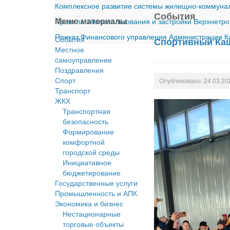
Комплексное развитие системы жилищно-коммуналь
События
Меню материалы
Правила землепользования и застройки Верхнетро
Приказ Финансового управления Администрации Ка
События
Спортивный Ка
Местное
cамоуправление
Поздравления
Спорт
Опубликовано: 24.03.20
Транспорт
ЖКХ
Транспортная
безопасность
Формирование
комфортной
городской среды
Инициативное
бюджетирование
Государственные услуги
Промышленность и АПК
Экономика и бизнес
Нестационарные
торговые объекты