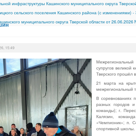
ной инфраструктуры Кашинского муниципального округа Тверской
ицкого сельского поселения Кашинского района (с изменениями)
-
шинского муниципального округа Тверской области от 26.06.2026
шин
26, 15:49
Межрегиональный 
супругов великой 
Тверского прошёл 
21 марта на крыт
межрегиональный ту
В соревнованиях 
разных городов и
команды); г. Перес
Калязин, команда
«Чемпионик»; п. С
спортивной школы.