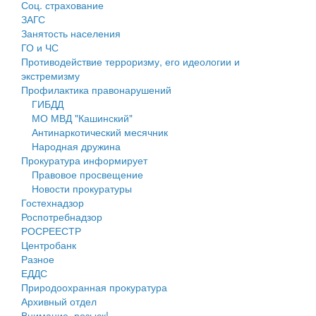
Соц. страхование
Персональные данные
ЗАГС
Занятость населения
Оценка регулирующего воздействия
ГО и ЧС
Противодействие терроризму, его идеологии и
Деятельность МУ
экстремизму
Профилактика правонарушений
Нормативы градостроительного проектирования
ГИБДД
МО МВД "Кашинский"
Правила землепользования и застройки
Антинаркотический месячник
Народная дружина
Генеральные планы
Прокуратура информирует
Правовое просвещение
Проекты планировки территории
Новости прокуратуры
Гостехнадзор
Собрание депутатов
Роспотребнадзор
РОСРЕЕСТР
Городское поселение
Центробанк
Разное
Сельские поселения
ЕДДС
Природоохранная прокуратура
Архивный отдел
Внимание, розыск!