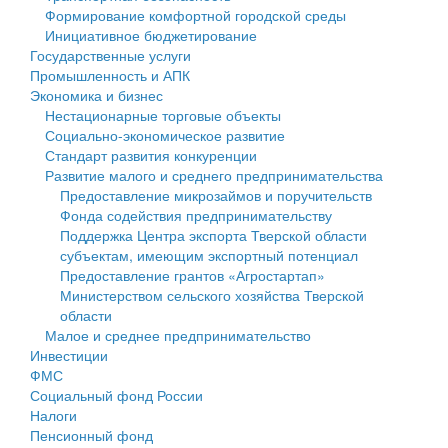
Формирование комфортной городской среды
Государственные услуги
Символика
муниципального округа Тверской области
Финансовое управление
Инициативное бюджетирование
Государственные услуги
Промышленность и АПК
Устав
Администрация Кашинского муниципального округа
Бюджет для граждан
Промышленность и АПК
Экономика и бизнес
Экономика и бизнес
Гостям округа
Тверской области
Имущество
Нестационарные торговые объекты
Социально-экономическое развитие
...
Туризм
Управление сельскими территориями
Выявление правообладателей ранее учтенных
Стандарт развития конкуренции
Развитие малого и среднего предпринимательства
Культура
Открытые данные
объектов недвижимости
Предоставление микрозаймов и поручительств
Фонда содействия предпринимательству
Образование
Работа с обращениями граждан
Имущественная поддержка субъектов малого и
Поддержка Центра экспорта Тверской области
субъектам, имеющим экспортный потенциал
Здравоохранение
Муниципальный контроль
среднего предпринимательства
Предоставление грантов «Агростартап»
Министерством сельского хозяйства Тверской
Социальная защита
Муниципальные услуги
Информационная поддержка субъектов малого и
области
Малое и среднее предпринимательство
Фотоальбом
Проекты административных регламентов
среднего предпринимательства
Инвестиции
ФМС
Антимонопольный комплаенс
Муниципальные программы
Социальный фонд России
Налоги
Противодействие коррупции
Контрольно-счетная палата
Пенсионный фонд