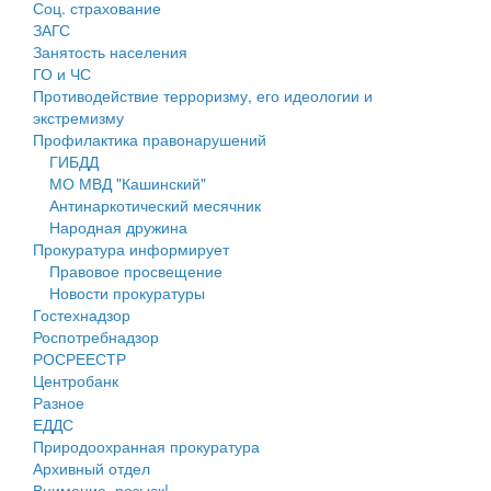
Соц. страхование
Персональные данные
ЗАГС
Занятость населения
Оценка регулирующего воздействия
ГО и ЧС
Противодействие терроризму, его идеологии и
Деятельность МУ
экстремизму
Профилактика правонарушений
Нормативы градостроительного проектирования
ГИБДД
МО МВД "Кашинский"
Правила землепользования и застройки
Антинаркотический месячник
Народная дружина
Генеральные планы
Прокуратура информирует
Правовое просвещение
Проекты планировки территории
Новости прокуратуры
Гостехнадзор
Собрание депутатов
Роспотребнадзор
РОСРЕЕСТР
Городское поселение
Центробанк
Разное
Сельские поселения
ЕДДС
Природоохранная прокуратура
Архивный отдел
Внимание, розыск!