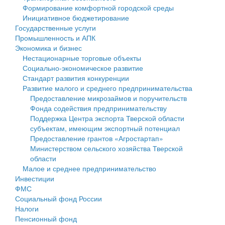
Формирование комфортной городской среды
Государственные услуги
Символика
муниципального округа Тверской области
Финансовое управление
Инициативное бюджетирование
Государственные услуги
Промышленность и АПК
Устав
Администрация Кашинского муниципального округа
Бюджет для граждан
Промышленность и АПК
Экономика и бизнес
Экономика и бизнес
Гостям округа
Тверской области
Имущество
Нестационарные торговые объекты
Социально-экономическое развитие
...
Туризм
Управление сельскими территориями
Выявление правообладателей ранее учтенных
Стандарт развития конкуренции
Развитие малого и среднего предпринимательства
Культура
Открытые данные
объектов недвижимости
Предоставление микрозаймов и поручительств
Фонда содействия предпринимательству
Образование
Работа с обращениями граждан
Имущественная поддержка субъектов малого и
Поддержка Центра экспорта Тверской области
субъектам, имеющим экспортный потенциал
Здравоохранение
Муниципальный контроль
среднего предпринимательства
Предоставление грантов «Агростартап»
Министерством сельского хозяйства Тверской
Социальная защита
Муниципальные услуги
Информационная поддержка субъектов малого и
области
Малое и среднее предпринимательство
Фотоальбом
Проекты административных регламентов
среднего предпринимательства
Инвестиции
ФМС
Антимонопольный комплаенс
Муниципальные программы
Социальный фонд России
Налоги
Противодействие коррупции
Контрольно-счетная палата
Пенсионный фонд