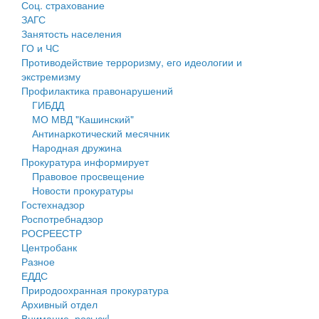
Соц. страхование
Персональные данные
ЗАГС
Занятость населения
Оценка регулирующего воздействия
ГО и ЧС
Противодействие терроризму, его идеологии и
Деятельность МУ
экстремизму
Профилактика правонарушений
Нормативы градостроительного проектирования
ГИБДД
МО МВД "Кашинский"
Правила землепользования и застройки
Антинаркотический месячник
Народная дружина
Генеральные планы
Прокуратура информирует
Правовое просвещение
Проекты планировки территории
Новости прокуратуры
Гостехнадзор
Собрание депутатов
Роспотребнадзор
РОСРЕЕСТР
Городское поселение
Центробанк
Разное
Сельские поселения
ЕДДС
Природоохранная прокуратура
Архивный отдел
Внимание, розыск!