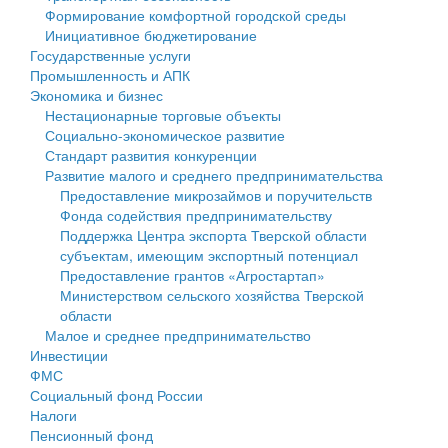
Формирование комфортной городской среды
Государственные услуги
Символика
муниципального округа Тверской области
Финансовое управление
Инициативное бюджетирование
Государственные услуги
Промышленность и АПК
Устав
Администрация Кашинского муниципального округа
Бюджет для граждан
Промышленность и АПК
Экономика и бизнес
Экономика и бизнес
Гостям округа
Тверской области
Имущество
Нестационарные торговые объекты
Социально-экономическое развитие
...
Туризм
Управление сельскими территориями
Выявление правообладателей ранее учтенных
Стандарт развития конкуренции
Развитие малого и среднего предпринимательства
Культура
Открытые данные
объектов недвижимости
Предоставление микрозаймов и поручительств
Фонда содействия предпринимательству
Образование
Работа с обращениями граждан
Имущественная поддержка субъектов малого и
Поддержка Центра экспорта Тверской области
субъектам, имеющим экспортный потенциал
Здравоохранение
Муниципальный контроль
среднего предпринимательства
Предоставление грантов «Агростартап»
Министерством сельского хозяйства Тверской
Социальная защита
Муниципальные услуги
Информационная поддержка субъектов малого и
области
Малое и среднее предпринимательство
Фотоальбом
Проекты административных регламентов
среднего предпринимательства
Инвестиции
ФМС
Антимонопольный комплаенс
Муниципальные программы
Социальный фонд России
Налоги
Противодействие коррупции
Контрольно-счетная палата
Пенсионный фонд