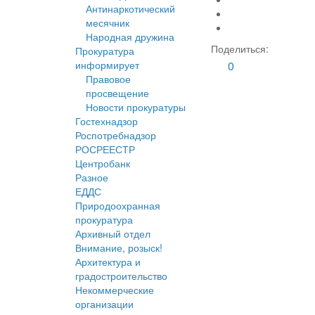
Антинаркотический
месячник
Народная дружина
Поделиться:
Прокуратура
информирует
0
Правовое
просвещение
Новости прокуратуры
Гостехнадзор
Роспотребнадзор
РОСРЕЕСТР
Центробанк
Разное
ЕДДС
Природоохранная
прокуратура
Архивный отдел
Внимание, розыск!
Архитектура и
градостроительство
Некоммерческие
организации