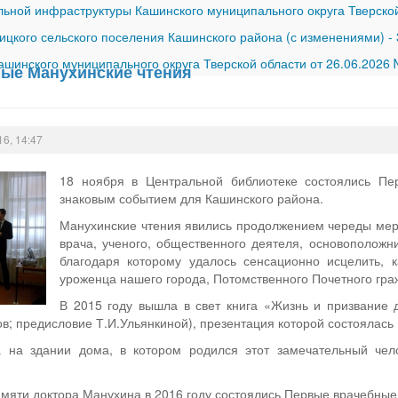
ной инфраструктуры Кашинского муниципального округа Тверской
ицкого сельского поселения Кашинского района (с изменениями)
-
шинского муниципального округа Тверской области от 26.06.2026
ые Манухинские чтения
16, 14:47
18 ноября в Центральной библиотеке состоялись Пе
знаковым событием для Кашинского района.
Манухинские чтения явились продолжением череды мер
врача, ученого, общественного деятеля, основоположн
благодаря которому удалось сенсационно исцелить, к
уроженца нашего города, Потомственного Почетного гр
В 2015 году вышла в свет книга «Жизнь и призвание д
ов; предисловие Т.И.Ульянкиной), презентация которой состоялась
 на здании дома, в котором родился этот замечательный чел
мяти доктора Манухина в 2016 году состоялись Первые врачебные