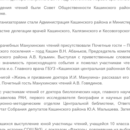
едения чтений были Совет Общественности Кашинского райо
ке.
ганизаторами стали Администрация Кашинского района и Министер
астие делегации врачей Кашинского, Калязинского и Кесовогорско
рачебных Манухинских чтений присутствовали Почетные гости – 
ского поселения – горд Кашин В.Н. Абаньков, Председатель комите
ского района А.В. Кузьмин. Выступая с приветственным словом
л значимость происходящего события и пожелал участникам чте
ила и.о. Главного врача ГБУЗ «Кашинская центральная районная б
нигой «Жизнь и призвание доктора И.И. Манухина» рассказал его
, Почетный гость Манухинских чтений А.В. Говядинов.
 участникам чтений от доктора биологических наук, главного науч
Вавилова РАН, первого исследователя биографии и научных раб
ионно-методическим отделом Центральной библиотеки, Ответ
утат Собрания депутатов Кашинского района Ю.А. Малышева. Зате
вшихся выступление юной участницы чтений, учащейся 10 класса
ель истории СОШ №3), с докладом «Факторы, повлиявшие на выбо