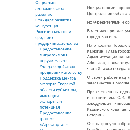
Социально-
Инициаторами пров
экономическое
Центральной библиоте
развитие
Стандарт развития
Их учредителями и ор
конкуренции
В чтениях приняли уч
Развитие малого и
города Кашина.
среднего
предпринимательства
На открытии Первых в
Предоставление
Карюгин, Глава город
микрозаймов и
Администрации кашин
поручительств
Абаньков, подчеркну
Фонда содействия
чтений также поздрав
предпринимательству
О своей работе над к
Поддержка Центра
землячества в Москве
экспорта Тверской
области субъектам,
Приветственный адрес
имеющим
и техники им. С.И. 
экспортный
заведующая инновац
потенциал
Кашинского края, деп
Предоставление
истории».
грантов
Очень тронуло собра
«Агростартап»
Голубева, преподават