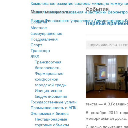
Комплексное развитие системы жилищно-коммуналь
События
Меню материалы
Правила землепользования и застройки Верхнетро
Приказ Финансового управления Администрации Ка
События
Первые врачебн
Местное
cамоуправление
Поздравления
Спорт
Опубликовано: 24.11.20
Транспорт
ЖКХ
Транспортная
безопасность
Формирование
комфортной
городской среды
Инициативное
бюджетирование
Государственные услуги
текста — А.В.Говядин
Промышленность и АПК
В декабре 2015 года
Экономика и бизнес
мемориальная доска.
Нестационарные
торговые объекты
С целью почитания па