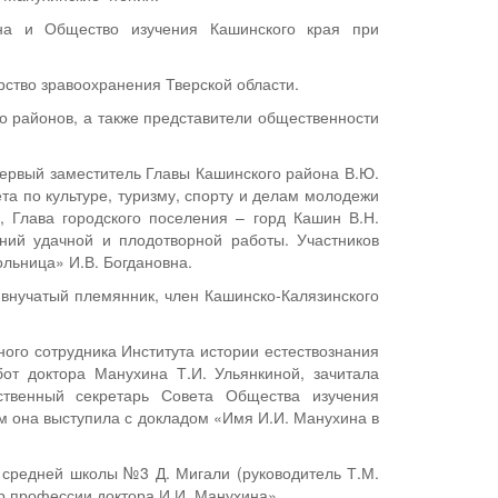
на и Общество изучения Кашинского края при
ство зравоохранения Тверской области.
го районов, а также представители общественности
Первый заместитель Главы Кашинского района В.Ю.
та по культуре, туризму, спорту и делам молодежи
, Глава городского поселения – горд Кашин В.Н.
ний удачной и плодотворной работы. Участников
ольница» И.В. Богдановна.
 внучатый племянник, член Кашинско-Калязинского
ного сотрудника Института истории естествознания
от доктора Манухина Т.И. Ульянкиной, зачитала
ственный секретарь Совета Общества изучения
м она выступила с докладом «Имя И.И. Манухина в
 средней школы №3 Д. Мигали (руководитель Т.М.
р профессии доктора И.И. Манухина».