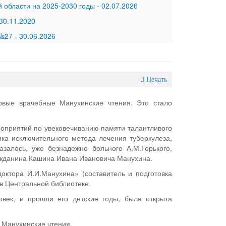
 области на 2025-2030 годы
-
02.07.2026
30.11.2020
 №27
-
30.06.2026
Печать
рвые врачебные Манухинские чтения. Это стало
оприятий по увековечиванию памяти талантливого
ика исключительного метода лечения туберкулеза,
азалось, уже безнадежно больного А.М.Горького,
ажданина Кашина Ивана Ивановича Манухина.
октора И.И.Манухина» (составитель и подготовка
 в Центральной библиотеке.
овек, и прошли его детские годы, была открыта
 Манухинские чтения.