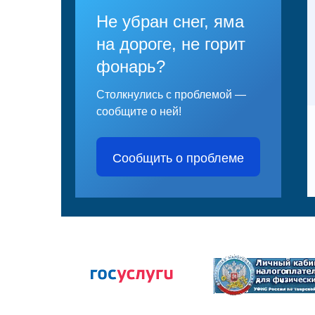
Не убран снег, яма
на дороге, не горит
фонарь?
Столкнулись с проблемой —
сообщите о ней!
Сообщить о проблеме