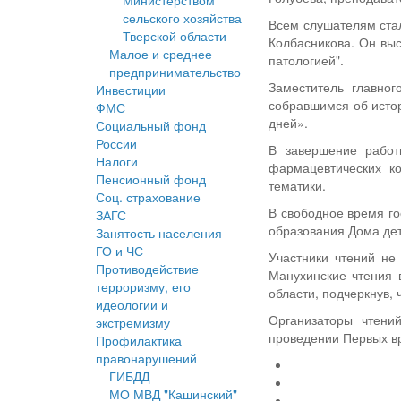
Министерством
сельского хозяйства
Всем слушателям стал
Тверской области
Колбасникова. Он выс
Малое и среднее
патологией".
предпринимательство
Заместитель главно
Инвестиции
собравшимся об исто
ФМС
дней».
Социальный фонд
России
В завершение работ
Налоги
фармацевтических к
Пенсионный фонд
тематики.
Соц. страхование
В свободное время го
ЗАГС
образования Дома дет
Занятость населения
ГО и ЧС
Участники чтений не
Противодействие
Манухинские чтения 
терроризму, его
области, подчеркнув,
идеологии и
Организаторы чтени
экстремизму
проведении Первых в
Профилактика
правонарушений
ГИБДД
МО МВД "Кашинский"