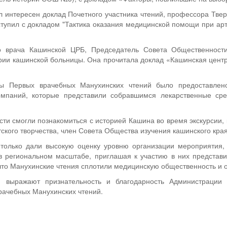
 интересен доклад Почетного участника чтений, профессора Твер
тупил с докладом "Тактика оказания медицинской помощи при ар
го врача Кашинской ЦРБ, Председатель Совета Общественност
рии кашинской больницы. Она прочитала доклад «Кашинская цент
ы Первых врачебных Манухинских чтений было предоставлено
омпаний, которые представили собравшимся лекарственные сре
сти смогли познакомиться с историей Кашина во время экскурсии,
ского творчества, член Совета Общества изучения кашинского края
 только дали высокую оценку уровню организации мероприятия,
в региональном масштабе, приглашая к участию в них представи
 что Манухинские чтения сплотили медицинскую общественность и
й выражают признательность и благодарность Администрации
рачебных Манухинских чтений.