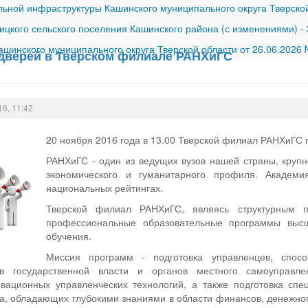
ной инфраструктуры Кашинского муниципального округа Тверской
ицкого сельского поселения Кашинского района (с изменениями)
-
шинского муниципального округа Тверской области от 26.06.2026
дверей в Тверском филиале РАНХиГС
16, 11:42
20 ноября 2016 года в 13.00 Тверской филиал РАНХиГС 
РАНХиГС - один из ведущих вузов нашей страны, крупн
экономического и гуманитарного профиля. Академ
национальных рейтингах.
Тверской филиал РАНХиГС, являясь структурным п
профессиональные образовательные программы выс
обучения.
Миссия программ - подготовка управленцев, спос
ов государственной власти и органов местного самоуправл
вационных управленческих технологий, а также подготовка спе
а, обладающих глубокими знаниями в области финансов, денежног