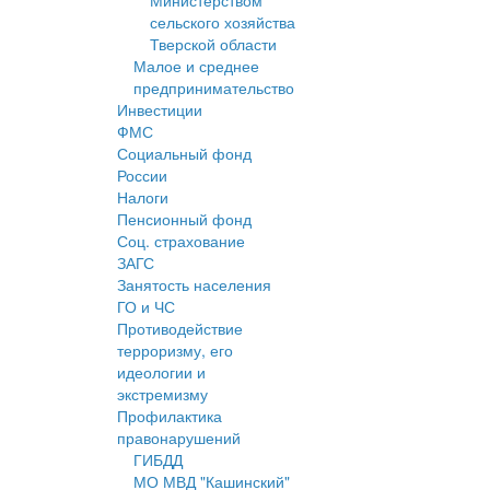
Министерством
сельского хозяйства
Тверской области
Малое и среднее
предпринимательство
Инвестиции
ФМС
Социальный фонд
России
Налоги
Пенсионный фонд
Соц. страхование
ЗАГС
Занятость населения
ГО и ЧС
Противодействие
терроризму, его
идеологии и
экстремизму
Профилактика
правонарушений
ГИБДД
МО МВД "Кашинский"