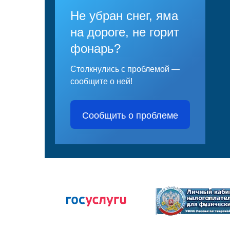
Не убран снег, яма
на дороге, не горит
фонарь?
Столкнулись с проблемой —
сообщите о ней!
Сообщить о проблеме