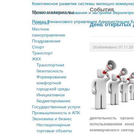
Комплексное развитие системы жилищно-коммуналь
События
Меню материалы
Правила землепользования и застройки Верхнетро
Приказ Финансового управления Администрации Ка
События
День открытых 
Местное
cамоуправление
Поздравления
Спорт
Опубликовано: 07.11.20
Транспорт
ЖКХ
Транспортная
безопасность
Формирование
комфортной
городской среды
Инициативное
бюджетирование
Государственные услуги
Промышленность и АПК
деятельность орган
Экономика и бизнес
использованием инно
Нестационарные
коммерческого сектор
торговые объекты