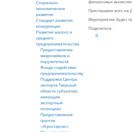
финансовых вычислен
Социально-
экономическое
Приглашаем всех на Д
развитие
Мероприятие будет про
Стандарт развития
конкуренции
Поделиться:
Развитие малого и
0
среднего
предпринимательства
Предоставление
микрозаймов и
поручительств
Фонда содействия
предпринимательству
Поддержка Центра
экспорта Тверской
области субъектам,
имеющим
экспортный
потенциал
Предоставление
грантов
«Агростартап»