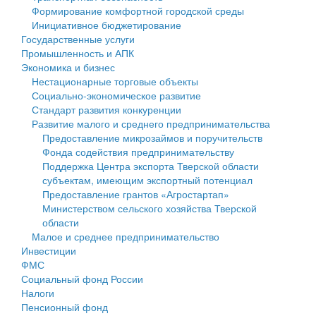
Формирование комфортной городской среды
Государственные услуги
Символика
муниципального округа Тверской области
Финансовое управление
Инициативное бюджетирование
Государственные услуги
Промышленность и АПК
Устав
Администрация Кашинского муниципального округа
Бюджет для граждан
Промышленность и АПК
Экономика и бизнес
Экономика и бизнес
Гостям округа
Тверской области
Имущество
Нестационарные торговые объекты
Социально-экономическое развитие
...
Туризм
Управление сельскими территориями
Выявление правообладателей ранее учтенных
Стандарт развития конкуренции
Развитие малого и среднего предпринимательства
Культура
Открытые данные
объектов недвижимости
Предоставление микрозаймов и поручительств
Фонда содействия предпринимательству
Образование
Работа с обращениями граждан
Имущественная поддержка субъектов малого и
Поддержка Центра экспорта Тверской области
субъектам, имеющим экспортный потенциал
Здравоохранение
Муниципальный контроль
среднего предпринимательства
Предоставление грантов «Агростартап»
Министерством сельского хозяйства Тверской
Социальная защита
Муниципальные услуги
Информационная поддержка субъектов малого и
области
Малое и среднее предпринимательство
Фотоальбом
Проекты административных регламентов
среднего предпринимательства
Инвестиции
ФМС
Антимонопольный комплаенс
Муниципальные программы
Социальный фонд России
Налоги
Противодействие коррупции
Контрольно-счетная палата
Пенсионный фонд