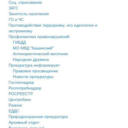
Соц. страхование
Персональные данные
ЗАГС
Занятость населения
Оценка регулирующего воздействия
ГО и ЧС
Противодействие терроризму, его идеологии и
Деятельность МУ
экстремизму
Профилактика правонарушений
Нормативы градостроительного проектирования
ГИБДД
МО МВД "Кашинский"
Правила землепользования и застройки
Антинаркотический месячник
Народная дружина
Генеральные планы
Прокуратура информирует
Правовое просвещение
Проекты планировки территории
Новости прокуратуры
Гостехнадзор
Собрание депутатов
Роспотребнадзор
РОСРЕЕСТР
Городское поселение
Центробанк
Разное
Сельские поселения
ЕДДС
Природоохранная прокуратура
Архивный отдел
Внимание, розыск!