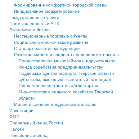
Формирование комфортной городской среды
Государственные услуги
Символика
муниципального округа Тверской области
Финансовое управление
Инициативное бюджетирование
Государственные услуги
Промышленность и АПК
Устав
Администрация Кашинского муниципального округа
Бюджет для граждан
Промышленность и АПК
Экономика и бизнес
Экономика и бизнес
Гостям округа
Тверской области
Имущество
Нестационарные торговые объекты
Социально-экономическое развитие
...
Туризм
Управление сельскими территориями
Выявление правообладателей ранее учтенных
Стандарт развития конкуренции
Развитие малого и среднего предпринимательства
Культура
Открытые данные
объектов недвижимости
Предоставление микрозаймов и поручительств
Фонда содействия предпринимательству
Образование
Работа с обращениями граждан
Имущественная поддержка субъектов малого и
Поддержка Центра экспорта Тверской области
субъектам, имеющим экспортный потенциал
Здравоохранение
Муниципальный контроль
среднего предпринимательства
Предоставление грантов «Агростартап»
Министерством сельского хозяйства Тверской
Социальная защита
Муниципальные услуги
Информационная поддержка субъектов малого и
области
Малое и среднее предпринимательство
Фотоальбом
Проекты административных регламентов
среднего предпринимательства
Инвестиции
ФМС
Антимонопольный комплаенс
Муниципальные программы
Социальный фонд России
Налоги
Противодействие коррупции
Контрольно-счетная палата
Пенсионный фонд