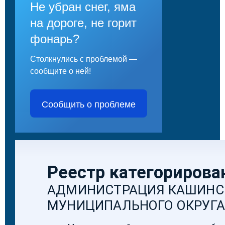
Не убран снег, яма
на дороге, не горит
фонарь?
Столкнулись с проблемой —
сообщите о ней!
Сообщить о проблеме