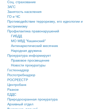
Соц. страхование
Персональные данные
ЗАГС
Занятость населения
Оценка регулирующего воздействия
ГО и ЧС
Противодействие терроризму, его идеологии и
Деятельность МУ
экстремизму
Профилактика правонарушений
Нормативы градостроительного проектирования
ГИБДД
МО МВД "Кашинский"
Правила землепользования и застройки
Антинаркотический месячник
Народная дружина
Генеральные планы
Прокуратура информирует
Правовое просвещение
Проекты планировки территории
Новости прокуратуры
Гостехнадзор
Собрание депутатов
Роспотребнадзор
РОСРЕЕСТР
Городское поселение
Центробанк
Разное
Сельские поселения
ЕДДС
Природоохранная прокуратура
Архивный отдел
Внимание, розыск!