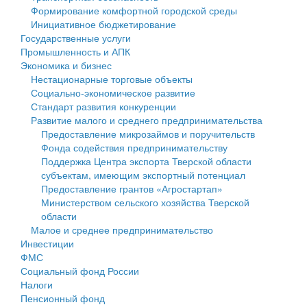
Формирование комфортной городской среды
Государственные услуги
Символика
муниципального округа Тверской области
Финансовое управление
Инициативное бюджетирование
Государственные услуги
Промышленность и АПК
Устав
Администрация Кашинского муниципального округа
Бюджет для граждан
Промышленность и АПК
Экономика и бизнес
Экономика и бизнес
Гостям округа
Тверской области
Имущество
Нестационарные торговые объекты
Социально-экономическое развитие
...
Туризм
Управление сельскими территориями
Выявление правообладателей ранее учтенных
Стандарт развития конкуренции
Развитие малого и среднего предпринимательства
Культура
Открытые данные
объектов недвижимости
Предоставление микрозаймов и поручительств
Фонда содействия предпринимательству
Образование
Работа с обращениями граждан
Имущественная поддержка субъектов малого и
Поддержка Центра экспорта Тверской области
субъектам, имеющим экспортный потенциал
Здравоохранение
Муниципальный контроль
среднего предпринимательства
Предоставление грантов «Агростартап»
Министерством сельского хозяйства Тверской
Социальная защита
Муниципальные услуги
Информационная поддержка субъектов малого и
области
Малое и среднее предпринимательство
Фотоальбом
Проекты административных регламентов
среднего предпринимательства
Инвестиции
ФМС
Антимонопольный комплаенс
Муниципальные программы
Социальный фонд России
Налоги
Противодействие коррупции
Контрольно-счетная палата
Пенсионный фонд