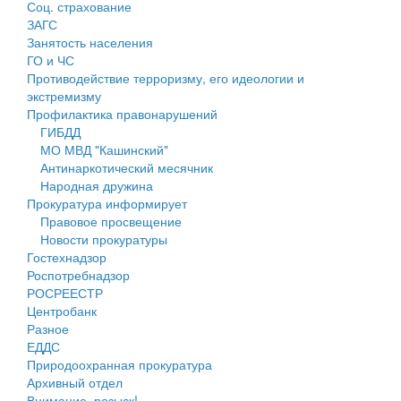
Соц. страхование
Персональные данные
ЗАГС
Занятость населения
Оценка регулирующего воздействия
ГО и ЧС
Противодействие терроризму, его идеологии и
Деятельность МУ
экстремизму
Профилактика правонарушений
Нормативы градостроительного проектирования
ГИБДД
МО МВД "Кашинский"
Правила землепользования и застройки
Антинаркотический месячник
Народная дружина
Генеральные планы
Прокуратура информирует
Правовое просвещение
Проекты планировки территории
Новости прокуратуры
Гостехнадзор
Собрание депутатов
Роспотребнадзор
РОСРЕЕСТР
Городское поселение
Центробанк
Разное
Сельские поселения
ЕДДС
Природоохранная прокуратура
Архивный отдел
Внимание, розыск!