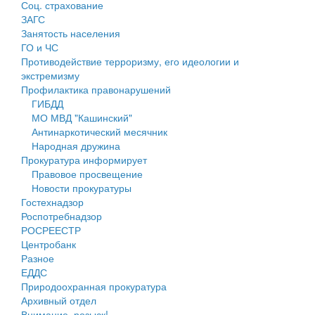
Соц. страхование
Персональные данные
ЗАГС
Занятость населения
Оценка регулирующего воздействия
ГО и ЧС
Противодействие терроризму, его идеологии и
Деятельность МУ
экстремизму
Профилактика правонарушений
Нормативы градостроительного проектирования
ГИБДД
МО МВД "Кашинский"
Правила землепользования и застройки
Антинаркотический месячник
Народная дружина
Генеральные планы
Прокуратура информирует
Правовое просвещение
Проекты планировки территории
Новости прокуратуры
Гостехнадзор
Собрание депутатов
Роспотребнадзор
РОСРЕЕСТР
Городское поселение
Центробанк
Разное
Сельские поселения
ЕДДС
Природоохранная прокуратура
Архивный отдел
Внимание, розыск!