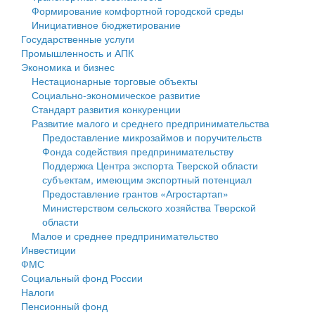
Формирование комфортной городской среды
Государственные услуги
Символика
муниципального округа Тверской области
Финансовое управление
Инициативное бюджетирование
Государственные услуги
Промышленность и АПК
Устав
Администрация Кашинского муниципального округа
Бюджет для граждан
Промышленность и АПК
Экономика и бизнес
Экономика и бизнес
Гостям округа
Тверской области
Имущество
Нестационарные торговые объекты
Социально-экономическое развитие
...
Туризм
Управление сельскими территориями
Выявление правообладателей ранее учтенных
Стандарт развития конкуренции
Развитие малого и среднего предпринимательства
Культура
Открытые данные
объектов недвижимости
Предоставление микрозаймов и поручительств
Фонда содействия предпринимательству
Образование
Работа с обращениями граждан
Имущественная поддержка субъектов малого и
Поддержка Центра экспорта Тверской области
субъектам, имеющим экспортный потенциал
Здравоохранение
Муниципальный контроль
среднего предпринимательства
Предоставление грантов «Агростартап»
Министерством сельского хозяйства Тверской
Социальная защита
Муниципальные услуги
Информационная поддержка субъектов малого и
области
Малое и среднее предпринимательство
Фотоальбом
Проекты административных регламентов
среднего предпринимательства
Инвестиции
ФМС
Антимонопольный комплаенс
Муниципальные программы
Социальный фонд России
Налоги
Противодействие коррупции
Контрольно-счетная палата
Пенсионный фонд