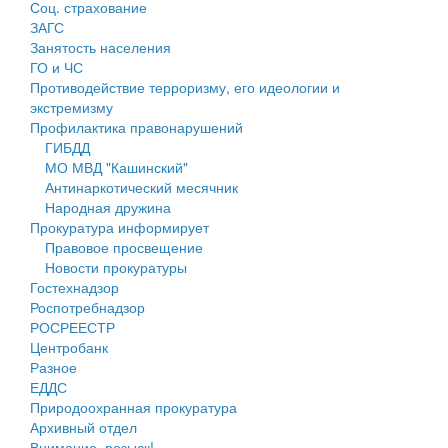
Соц. страхование
Персональные данные
ЗАГС
Занятость населения
Оценка регулирующего воздействия
ГО и ЧС
Противодействие терроризму, его идеологии и
Деятельность МУ
экстремизму
Профилактика правонарушений
Нормативы градостроительного проектирования
ГИБДД
МО МВД "Кашинский"
Правила землепользования и застройки
Антинаркотический месячник
Народная дружина
Генеральные планы
Прокуратура информирует
Правовое просвещение
Проекты планировки территории
Новости прокуратуры
Гостехнадзор
Собрание депутатов
Роспотребнадзор
РОСРЕЕСТР
Городское поселение
Центробанк
Разное
Сельские поселения
ЕДДС
Природоохранная прокуратура
Архивный отдел
Внимание, розыск!