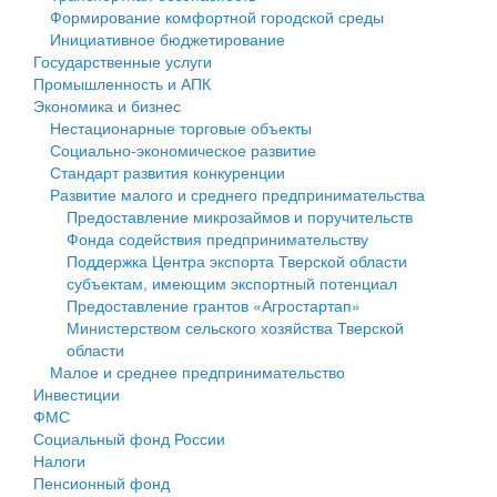
Формирование комфортной городской среды
Государственные услуги
Символика
муниципального округа Тверской области
Финансовое управление
Инициативное бюджетирование
Государственные услуги
Промышленность и АПК
Устав
Администрация Кашинского муниципального округа
Бюджет для граждан
Промышленность и АПК
Экономика и бизнес
Экономика и бизнес
Гостям округа
Тверской области
Имущество
Нестационарные торговые объекты
Социально-экономическое развитие
...
Туризм
Управление сельскими территориями
Выявление правообладателей ранее учтенных
Стандарт развития конкуренции
Развитие малого и среднего предпринимательства
Культура
Открытые данные
объектов недвижимости
Предоставление микрозаймов и поручительств
Фонда содействия предпринимательству
Образование
Работа с обращениями граждан
Имущественная поддержка субъектов малого и
Поддержка Центра экспорта Тверской области
субъектам, имеющим экспортный потенциал
Здравоохранение
Муниципальный контроль
среднего предпринимательства
Предоставление грантов «Агростартап»
Министерством сельского хозяйства Тверской
Социальная защита
Муниципальные услуги
Информационная поддержка субъектов малого и
области
Малое и среднее предпринимательство
Фотоальбом
Проекты административных регламентов
среднего предпринимательства
Инвестиции
ФМС
Антимонопольный комплаенс
Муниципальные программы
Социальный фонд России
Налоги
Противодействие коррупции
Контрольно-счетная палата
Пенсионный фонд